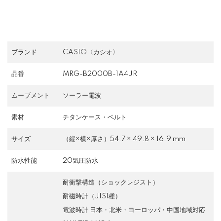
ブランド
CASIO〈カシオ〉
品番
MRG-B2000B-1A4JR
ムーブメント
ソーラー電波
素材
チタンケース・ベルト
サイズ
（縦×横×厚さ）54.7 × 49.8 × 16.9 mm
防水性能
20気圧防水
耐衝撃構造（ショックレジスト）
耐磁時計（JIS1種）
電波時計 日本・北米・ヨーロッパ・中国地域対応