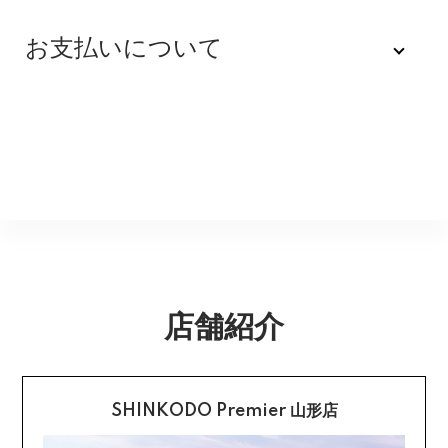
不良品
全品送料無料にてお届けいたします。
お支払いについて
※配達時間を指定できない地域（郡部以下は時間指定不
商品到着後速やかにご連絡をお願いします。商品に欠陥
可）は、配達日のみを指定した状態で発送いたします。
がある場合を除き、返品には応じかねますのでご了承く
Amazon Pay
その旨ご連絡差し上げる場合がございます。あらかじめ
ださい。
ご了承くださいませ。
Amazonのアカウントに登録された配送先や支払い方法
※貴重品指定でお送りするため、宅配ボックスや置き配は
を利用して決済できます。
返品期限
指定できません。商品のお受け取りは必ず対面にてお願
いいたします。営業所止めをご希望のお客様は必ず保管
不良品のご連絡を受けた場合に限り、商品到着後７日以
銀行振込
期間内にお受け取りお願いいたします。再度発送する場
内とさせていただきます。
合は送料をいただく場合がございます。
購入後受信のご注文受付メールに記載されております弊
社指定の銀行口座へ、ご請求金額をお振り込み願いま
返品送料
す。
店舗紹介
配送・送料の詳細はこちら
不良品に該当する場合は当方で負担いたします。返送希
望のご連絡をお受けいたしましたら返送方法についてお
クレジットカード払い
知らせいたしますので、その後着払いでお送りくださ
い。
SHINKODO Premier 山形店
お支払は一括払いのみです。