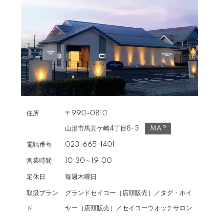
返品の詳細はこちら
カード不要の分割払い 【無金利で最大
60回分割】
《ショッピングクレジット》
ご注文受付メールにあわせて、お手続き用のURLをEメ
ールまたはショートメールにてお送りいたします。必要
事項をご入力の上、お手続きをお願いいたします。分割
回数は基本的に10～60回の中からお選びいただきま
す。
住所
〒990-0810
場合によっては2～6回も可能ですのでご希望のお客様は
ご注文時に備考欄でお知らせください。※ショッピングク
山形市馬見ケ崎4丁目8-3
MAP
レジットは申し込み後、審査が必要です。
電話番号
023-665-1401
営業時間
10:30～19:00
定休日
毎週木曜日
取扱ブラン
グランドセイコー［店頭販売］／タグ・ホイ
ド
ヤー［店頭販売］／セイコーウオッチサロン