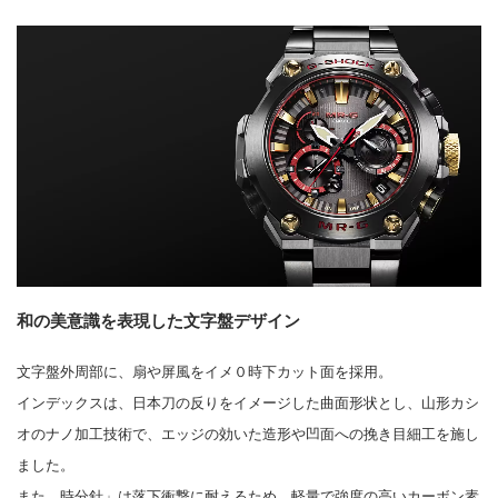
和の美意識を表現した文字盤デザイン
文字盤外周部に、扇や屏風をイメ０時下カット面を採用。
インデックスは、日本刀の反りをイメージした曲面形状とし、山形カシ
オのナノ加工技術で、エッジの効いた造形や凹面への挽き目細工を施し
ました。
また、時分針」は落下衝撃に耐えるため、軽量で強度の高いカーボン素