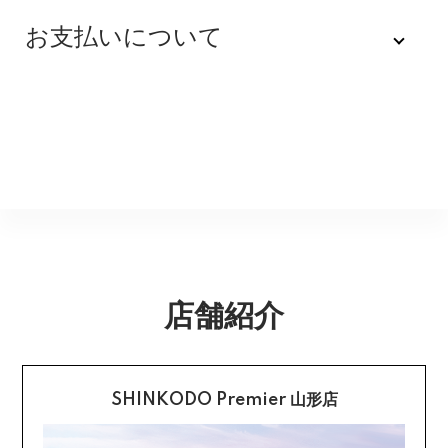
不良品
全品送料無料にてお届けいたします。
お支払いについて
※配達時間を指定できない地域（郡部以下は時間指定不
商品到着後速やかにご連絡をお願いします。商品に欠陥
可）は、配達日のみを指定した状態で発送いたします。
がある場合を除き、返品には応じかねますのでご了承く
Amazon Pay
その旨ご連絡差し上げる場合がございます。あらかじめ
ださい。
ご了承くださいませ。
Amazonのアカウントに登録された配送先や支払い方法
※貴重品指定でお送りするため、宅配ボックスや置き配は
を利用して決済できます。
返品期限
指定できません。商品のお受け取りは必ず対面にてお願
いいたします。営業所止めをご希望のお客様は必ず保管
不良品のご連絡を受けた場合に限り、商品到着後７日以
銀行振込
期間内にお受け取りお願いいたします。再度発送する場
内とさせていただきます。
合は送料をいただく場合がございます。
購入後受信のご注文受付メールに記載されております弊
社指定の銀行口座へ、ご請求金額をお振り込み願いま
返品送料
す。
店舗紹介
配送・送料の詳細はこちら
不良品に該当する場合は当方で負担いたします。返送希
望のご連絡をお受けいたしましたら返送方法についてお
クレジットカード払い
知らせいたしますので、その後着払いでお送りくださ
い。
SHINKODO Premier 山形店
お支払は一括払いのみです。