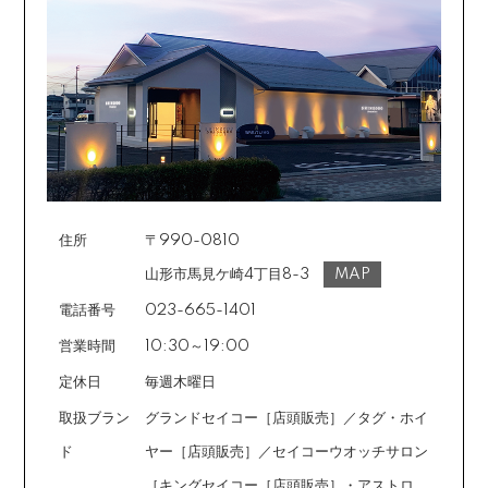
返品の詳細はこちら
カード不要の分割払い 【無金利で最大
60回分割】
《ショッピングクレジット》
ご注文受付メールにあわせて、お手続き用のURLをEメ
ールまたはショートメールにてお送りいたします。必要
事項をご入力の上、お手続きをお願いいたします。分割
回数は基本的に10～60回の中からお選びいただきま
す。
住所
〒990-0810
場合によっては2～6回も可能ですのでご希望のお客様は
ご注文時に備考欄でお知らせください。※ショッピングク
山形市馬見ケ崎4丁目8-3
MAP
レジットは申し込み後、審査が必要です。
電話番号
023-665-1401
営業時間
10:30～19:00
定休日
毎週木曜日
取扱ブラン
グランドセイコー［店頭販売］／タグ・ホイ
ド
ヤー［店頭販売］／セイコーウオッチサロン
［キングセイコー［店頭販売］・アストロ