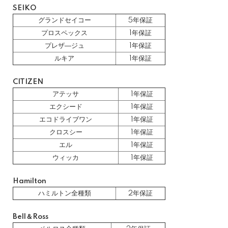
SEIKO
グランドセイコー
5年保証
プロスペックス
1年保証
プレザ―ジュ
1年保証
ルキア
1年保証
CITIZEN
アテッサ
1年保証
エクシード
1年保証
エコドライブワン
1年保証
クロスシー
1年保証
エル
1年保証
ウィッカ
1年保証
Hamilton
ハミルトン全種類
2年保証
Bell＆Ross