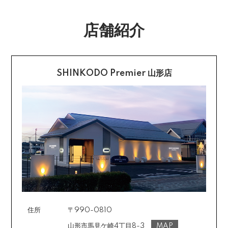
社指定の銀行口座へ、ご請求金額をお振り込み願いま
返品送料
す。
店舗紹介
配送・送料の詳細はこちら
不良品に該当する場合は当方で負担いたします。返送希
望のご連絡をお受けいたしましたら返送方法についてお
クレジットカード払い
知らせいたしますので、その後着払いでお送りくださ
い。
SHINKODO Premier 山形店
お支払は一括払いのみです。
返品の詳細はこちら
カード不要の分割払い 【無金利で最大
60回分割】
《ショッピングクレジット》
ご注文受付メールにあわせて、お手続き用のURLをEメ
ールまたはショートメールにてお送りいたします。必要
事項をご入力の上、お手続きをお願いいたします。分割
回数は基本的に10～60回の中からお選びいただきま
す。
住所
〒990-0810
場合によっては2～6回も可能ですのでご希望のお客様は
ご注文時に備考欄でお知らせください。※ショッピングク
山形市馬見ケ崎4丁目8-3
MAP