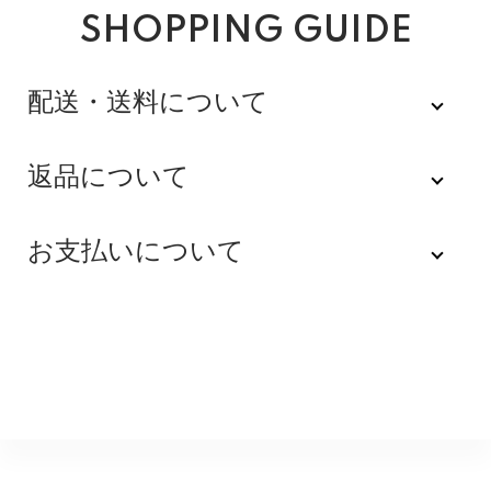
SHOPPING GUIDE
配送・送料について
佐川急便
返品について
不良品
全品送料無料にてお届けいたします。
お支払いについて
※配達時間を指定できない地域（郡部以下は時間指定不
商品到着後速やかにご連絡をお願いします。商品に欠陥
可）は、配達日のみを指定した状態で発送いたします。
がある場合を除き、返品には応じかねますのでご了承く
Amazon Pay
その旨ご連絡差し上げる場合がございます。あらかじめ
ださい。
ご了承くださいませ。
Amazonのアカウントに登録された配送先や支払い方法
※貴重品指定でお送りするため、宅配ボックスや置き配は
を利用して決済できます。
返品期限
指定できません。商品のお受け取りは必ず対面にてお願
いいたします。営業所止めをご希望のお客様は必ず保管
不良品のご連絡を受けた場合に限り、商品到着後７日以
銀行振込
期間内にお受け取りお願いいたします。再度発送する場
内とさせていただきます。
合は送料をいただく場合がございます。
購入後受信のご注文受付メールに記載されております弊