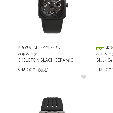
BR03A-BL-SKCE/SRB
BR0
ベル & ロス
ベル & ロ
SKELETON BLACK CERAMIC
Black Ce
946,000円(税込)
1,133,0