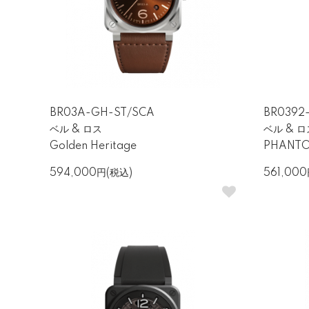
航空計器の思想を腕元に ― ベル
「ベル＆ロス（Bell & Ross）」は
す。航空機のコックピット計器をルーツと
BR03A-GH-ST/SCA
BR0392
ベル & ロス
ベル & ロ
得ています。
Golden Heritage
PHANT
594,000円(税込)
561,00
唯一無二のデザイン ― アイ