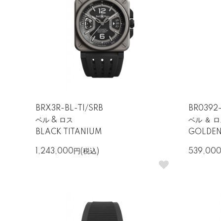
計器から生まれた視認性重視のデ
ベル＆ロス最大の特徴は、航空機の計器を
エアケースは圧倒的な個性を放ちます。太
「ベル＆ロス＝四角い時計」と言われるほ
す。
BRX3R-BL-TI/SRB
BR0392
ベル & ロス
ベル ＆ 
BLACK TITANIUM
GOLDEN
プロフェッショナル仕様 ― 
1,243,000円(税込)
539,00