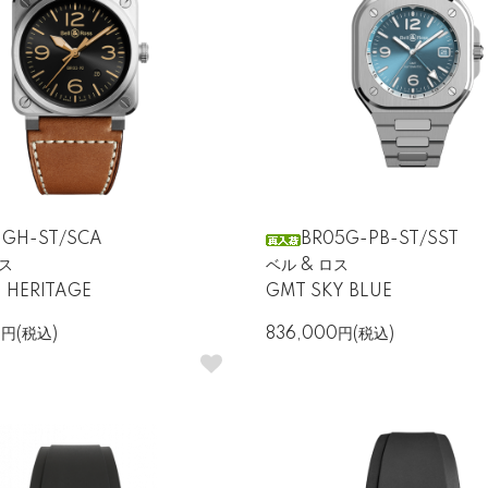
ザイン
モチーフにしたスクエアケース。丸型のケースが主流の腕時計市場にお
いインデックスやシンプルな文字盤は、瞬時に時刻を読み取るための機
ど、そのデザインはブランドの象徴となっており、ファッション性と実
-GH-ST/SCA
BR05G-PB-ST/SST
ロス
ベル & ロス
 HERITAGE
GMT SKY BLUE
過酷な環境に耐える性能
0円(税込)
836,000円(税込)