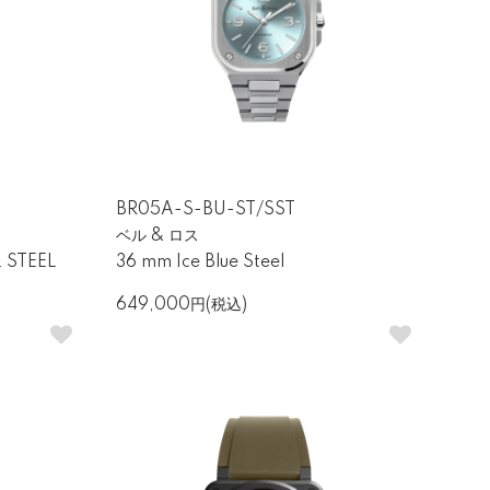
BR05A-S-BU-ST/SST
ベル & ロス
 STEEL
36 mm Ice Blue Steel
649,000円(税込)