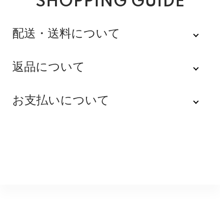
SHOPPING GUIDE
配送・送料について
佐川急便
返品について
不良品
全品送料無料にてお届けいたします。
お支払いについて
※配達時間を指定できない地域（郡部以下は時間指定不
商品到着後速やかにご連絡をお願いします。商品に欠陥
可）は、配達日のみを指定した状態で発送いたします。
がある場合を除き、返品には応じかねますのでご了承く
Amazon Pay
その旨ご連絡差し上げる場合がございます。あらかじめ
ださい。
ご了承くださいませ。
Amazonのアカウントに登録された配送先や支払い方法
※貴重品指定でお送りするため、宅配ボックスや置き配は
を利用して決済できます。
返品期限
指定できません。商品のお受け取りは必ず対面にてお願
いいたします。営業所止めをご希望のお客様は必ず保管
不良品のご連絡を受けた場合に限り、商品到着後７日以
銀行振込
期間内にお受け取りお願いいたします。再度発送する場
内とさせていただきます。
合は送料をいただく場合がございます。
購入後受信のご注文受付メールに記載されております弊
社指定の銀行口座へ、ご請求金額をお振り込み願いま