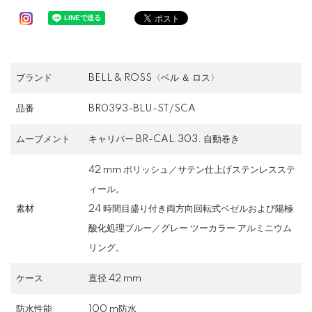
ブランド
BELL & ROSS〈ベル ＆ ロス〉
品番
BR0393-BLU-ST/SCA
ムーブメント
キャリバー BR-CAL.303. 自動巻き
42 mm ポリッシュ／サテン仕上げステンレスステ
ィール。
素材
24 時間目盛り付き両方向回転式ベゼルおよび陽極
酸化処理ブルー／グレー ツーカラー アルミニウム
リング。
ケース
直径 42 mm
防水性能
100 m防水