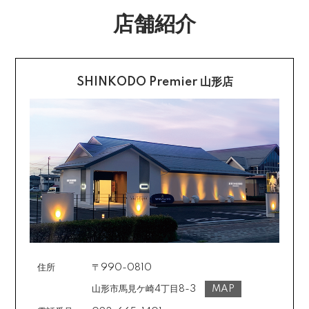
返品送料
す。
店舗紹介
配送・送料の詳細はこちら
不良品に該当する場合は当方で負担いたします。返送希
望のご連絡をお受けいたしましたら返送方法についてお
クレジットカード払い
知らせいたしますので、その後着払いでお送りくださ
い。
SHINKODO Premier 山形店
お支払は一括払いのみです。
返品の詳細はこちら
カード不要の分割払い 【無金利で最大
60回分割】
《ショッピングクレジット》
ご注文受付メールにあわせて、お手続き用のURLをEメ
ールまたはショートメールにてお送りいたします。必要
事項をご入力の上、お手続きをお願いいたします。分割
回数は基本的に10～60回の中からお選びいただきま
す。
住所
〒990-0810
場合によっては2～6回も可能ですのでご希望のお客様は
ご注文時に備考欄でお知らせください。※ショッピングク
山形市馬見ケ崎4丁目8-3
MAP
レジットは申し込み後、審査が必要です。