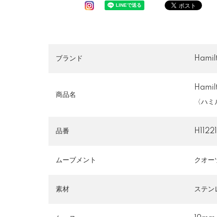
ブランド
Hami
Hami
商品名
〈ハミ
品番
H1122
ムーブメント
クオー
素材
ステン