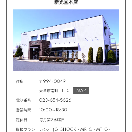
新光堂本店
住所
〒994-0049
天童市南町1-1-15
MAP
電話番号
023-654-5626
営業時間
10:00～18:30
定休日
毎月第2水曜日
取扱ブラン
カシオ［G-SHOCK・MR-G・MT-G・