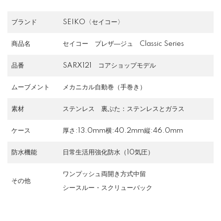
ブランド
SEIKO〈セイコー〉
商品名
セイコー プレザ―ジュ Classic Series
品番
SARX121 コアショップモデル
ムーブメント
メカニカル自動巻（手巻き）
素材
ステンレス 裏ぶた：ステンレスとガラス
ケース
厚さ:13.0mm横:40.2mm縦:46.0mm
防水機能
日常生活用強化防水（10気圧）
ワンプッシュ両開き方式中留
その他
シースルー・スクリューバック