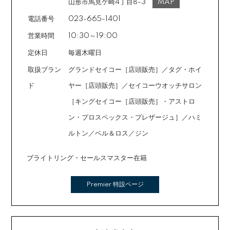
ご注文時に備考欄でお知らせください。※ショッピングク
山形市馬見ケ崎4丁目8-3
MAP
レジットは申し込み後、審査が必要です。
電話番号
023-665-1401
営業時間
10:30～19:00
定休日
毎週木曜日
取扱ブラン
グランドセイコー［店頭販売］／タグ・ホイ
ド
ヤー［店頭販売］／セイコーウオッチサロン
［キングセイコー［店頭販売］・アストロ
ン・プロスペックス・プレザージュ］／ハミ
ルトン／ベル＆ロス／ジン
ブライトリング・セールスマスター在籍
Premier 特設ページ