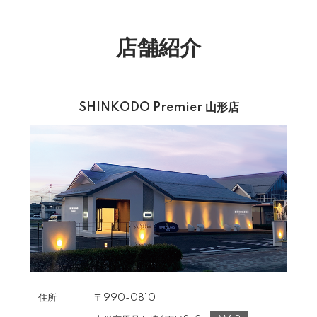
社指定の銀行口座へ、ご請求金額をお振り込み願いま
返品送料
す。
店舗紹介
配送・送料の詳細はこちら
不良品に該当する場合は当方で負担いたします。返送希
望のご連絡をお受けいたしましたら返送方法についてお
クレジットカード払い
知らせいたしますので、その後着払いでお送りくださ
い。
SHINKODO Premier 山形店
お支払は一括払いのみです。
返品の詳細はこちら
カード不要の分割払い 【無金利で最大
60回分割】
《ショッピングクレジット》
ご注文受付メールにあわせて、お手続き用のURLをEメ
ールまたはショートメールにてお送りいたします。必要
事項をご入力の上、お手続きをお願いいたします。分割
回数は基本的に10～60回の中からお選びいただきま
す。
住所
〒990-0810
場合によっては2～6回も可能ですのでご希望のお客様は