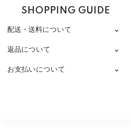
SHOPPING GUIDE
配送・送料について
佐川急便
返品について
不良品
全品送料無料にてお届けいたします。
お支払いについて
※配達時間を指定できない地域（郡部以下は時間指定不
商品到着後速やかにご連絡をお願いします。商品に欠陥
可）は、配達日のみを指定した状態で発送いたします。
がある場合を除き、返品には応じかねますのでご了承く
Amazon Pay
その旨ご連絡差し上げる場合がございます。あらかじめ
ださい。
ご了承くださいませ。
Amazonのアカウントに登録された配送先や支払い方法
※貴重品指定でお送りするため、宅配ボックスや置き配は
を利用して決済できます。
返品期限
指定できません。商品のお受け取りは必ず対面にてお願
いいたします。営業所止めをご希望のお客様は必ず保管
不良品のご連絡を受けた場合に限り、商品到着後７日以
銀行振込
期間内にお受け取りお願いいたします。再度発送する場
内とさせていただきます。
合は送料をいただく場合がございます。
購入後受信のご注文受付メールに記載されております弊