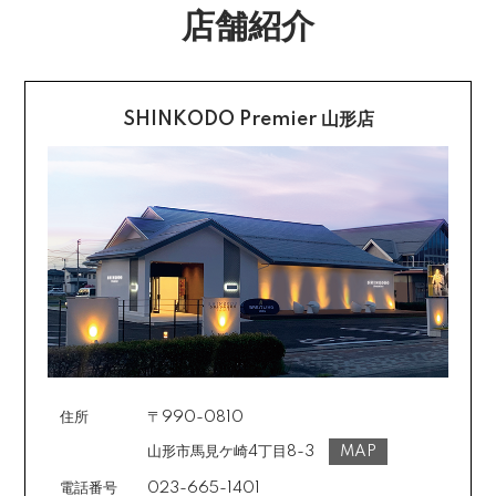
す。
店舗紹介
配送・送料の詳細はこちら
不良品に該当する場合は当方で負担いたします。返送希
望のご連絡をお受けいたしましたら返送方法についてお
クレジットカード払い
知らせいたしますので、その後着払いでお送りくださ
い。
SHINKODO Premier 山形店
お支払は一括払いのみです。
返品の詳細はこちら
カード不要の分割払い 【無金利で最大
60回分割】
《ショッピングクレジット》
ご注文受付メールにあわせて、お手続き用のURLをEメ
ールまたはショートメールにてお送りいたします。必要
事項をご入力の上、お手続きをお願いいたします。分割
回数は基本的に10～60回の中からお選びいただきま
す。
住所
〒990-0810
場合によっては2～6回も可能ですのでご希望のお客様は
ご注文時に備考欄でお知らせください。※ショッピングク
山形市馬見ケ崎4丁目8-3
MAP
レジットは申し込み後、審査が必要です。
電話番号
023-665-1401