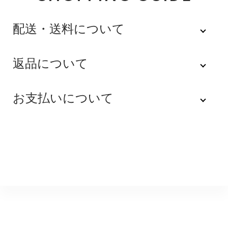
配送・送料について
佐川急便
返品について
不良品
全品送料無料にてお届けいたします。
お支払いについて
※配達時間を指定できない地域（郡部以下は時間指定不
商品到着後速やかにご連絡をお願いします。商品に欠陥
可）は、配達日のみを指定した状態で発送いたします。
がある場合を除き、返品には応じかねますのでご了承く
Amazon Pay
その旨ご連絡差し上げる場合がございます。あらかじめ
ださい。
ご了承くださいませ。
Amazonのアカウントに登録された配送先や支払い方法
※貴重品指定でお送りするため、宅配ボックスや置き配は
を利用して決済できます。
返品期限
指定できません。商品のお受け取りは必ず対面にてお願
いいたします。営業所止めをご希望のお客様は必ず保管
不良品のご連絡を受けた場合に限り、商品到着後７日以
銀行振込
期間内にお受け取りお願いいたします。再度発送する場
内とさせていただきます。
合は送料をいただく場合がございます。
購入後受信のご注文受付メールに記載されております弊
社指定の銀行口座へ、ご請求金額をお振り込み願いま
返品送料