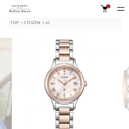
0
TOP
CITIZEN
xC