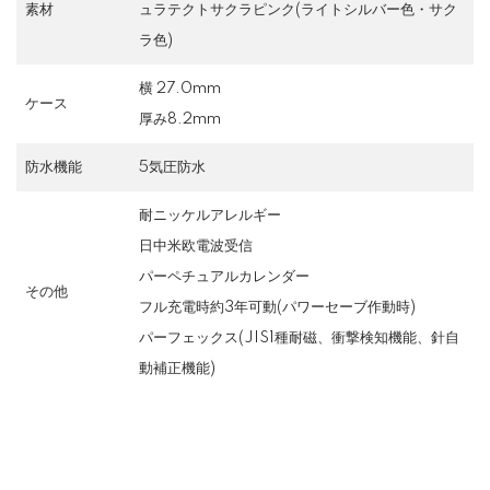
素材
ュラテクトサクラピンク(ライトシルバー色・サク
ラ色)
横 27.0mm
ケース
厚み8.2mm
防水機能
5気圧防水
耐ニッケルアレルギー
日中米欧電波受信
パーペチュアルカレンダー
その他
フル充電時約3年可動(パワーセーブ作動時)
パーフェックス(JIS1種耐磁、衝撃検知機能、針自
動補正機能)