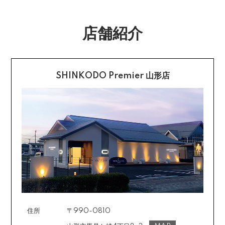
社指定の銀行口座へ、ご請求金額をお振り込み願いま
返品送料
す。
店舗紹介
配送・送料の詳細はこちら
不良品に該当する場合は当方で負担いたします。返送希
望のご連絡をお受けいたしましたら返送方法についてお
クレジットカード払い
知らせいたしますので、その後着払いでお送りくださ
い。
SHINKODO Premier 山形店
お支払は一括払いのみです。
返品の詳細はこちら
カード不要の分割払い 【無金利で最大
60回分割】
《ショッピングクレジット》
ご注文受付メールにあわせて、お手続き用のURLをEメ
ールまたはショートメールにてお送りいたします。必要
事項をご入力の上、お手続きをお願いいたします。分割
回数は基本的に10～60回の中からお選びいただきま
す。
住所
〒990-0810
場合によっては2～6回も可能ですのでご希望のお客様は