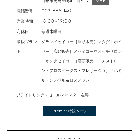
ご注文時に備考欄でお知らせください。※ショッピングク
山形市馬見ケ崎4丁目8-3
MAP
レジットは申し込み後、審査が必要です。
電話番号
023-665-1401
営業時間
10:30～19:00
定休日
毎週木曜日
取扱ブラン
グランドセイコー［店頭販売］／タグ・ホイ
ド
ヤー［店頭販売］／セイコーウオッチサロン
［キングセイコー［店頭販売］・アストロ
ン・プロスペックス・プレザージュ］／ハミ
ルトン／ベル＆ロス／ジン
ブライトリング・セールスマスター在籍
Premier 特設ページ