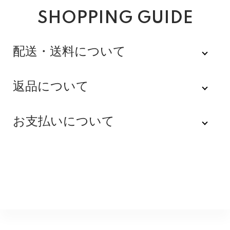
SHOPPING GUIDE
配送・送料について
佐川急便
返品について
不良品
全品送料無料にてお届けいたします。
お支払いについて
※配達時間を指定できない地域（郡部以下は時間指定不
商品到着後速やかにご連絡をお願いします。商品に欠陥
可）は、配達日のみを指定した状態で発送いたします。
がある場合を除き、返品には応じかねますのでご了承く
Amazon Pay
その旨ご連絡差し上げる場合がございます。あらかじめ
ださい。
ご了承くださいませ。
Amazonのアカウントに登録された配送先や支払い方法
※貴重品指定でお送りするため、宅配ボックスや置き配は
を利用して決済できます。
返品期限
指定できません。商品のお受け取りは必ず対面にてお願
いいたします。営業所止めをご希望のお客様は必ず保管
不良品のご連絡を受けた場合に限り、商品到着後７日以
銀行振込
期間内にお受け取りお願いいたします。再度発送する場
内とさせていただきます。
合は送料をいただく場合がございます。
購入後受信のご注文受付メールに記載されております弊