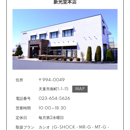
新光堂本店
住所
〒994-0049
天童市南町1-1-15
MAP
電話番号
023-654-5626
営業時間
10:00～18:30
定休日
毎月第2水曜日
取扱ブラン
カシオ［G-SHOCK・MR-G・MT-G・