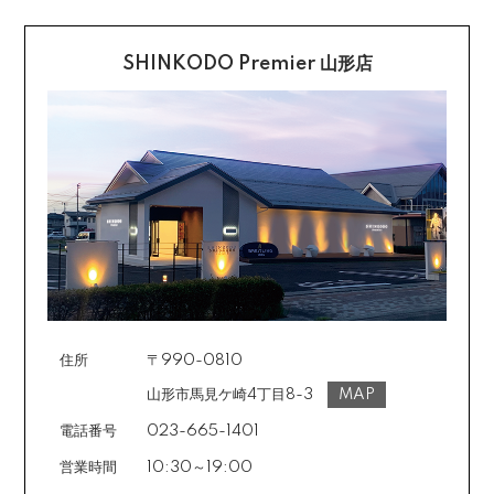
望のご連絡をお受けいたしましたら返送方法についてお
クレジットカード払い
知らせいたしますので、その後着払いでお送りくださ
い。
SHINKODO Premier 山形店
お支払は一括払いのみです。
返品の詳細はこちら
カード不要の分割払い 【無金利で最大
60回分割】
《ショッピングクレジット》
ご注文受付メールにあわせて、お手続き用のURLをEメ
ールまたはショートメールにてお送りいたします。必要
事項をご入力の上、お手続きをお願いいたします。分割
回数は基本的に10～60回の中からお選びいただきま
す。
住所
〒990-0810
場合によっては2～6回も可能ですのでご希望のお客様は
ご注文時に備考欄でお知らせください。※ショッピングク
山形市馬見ケ崎4丁目8-3
MAP
レジットは申し込み後、審査が必要です。
電話番号
023-665-1401
営業時間
10:30～19:00