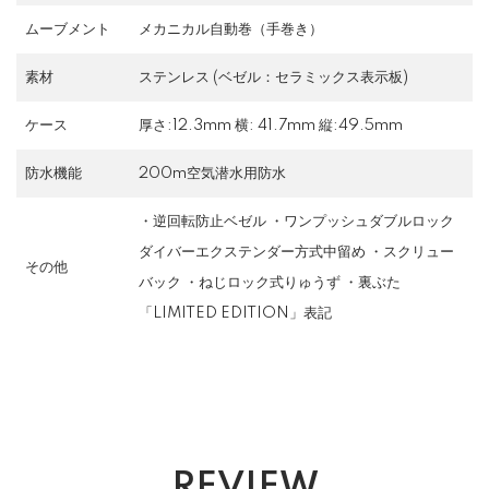
ムーブメント
メカニカル自動巻（手巻き）
素材
ステンレス (ベゼル：セラミックス表示板)
ケース
厚さ:12.3mm 横: 41.7mm 縦:49.5mm
防水機能
200m空気潜水用防水
・逆回転防止ベゼル ・ワンプッシュダブルロック
ダイバーエクステンダー方式中留め ・スクリュー
その他
バック ・ねじロック式りゅうず ・裏ぶた
「LIMITED EDITION」表記
REVIEW