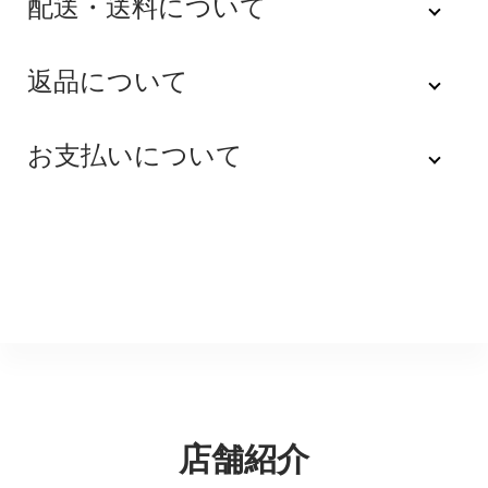
配送・送料について
佐川急便
返品について
不良品
全品送料無料にてお届けいたします。
お支払いについて
※配達時間を指定できない地域（郡部以下は時間指定不
商品到着後速やかにご連絡をお願いします。商品に欠陥
可）は、配達日のみを指定した状態で発送いたします。
がある場合を除き、返品には応じかねますのでご了承く
Amazon Pay
その旨ご連絡差し上げる場合がございます。あらかじめ
ださい。
ご了承くださいませ。
Amazonのアカウントに登録された配送先や支払い方法
※貴重品指定でお送りするため、宅配ボックスや置き配は
を利用して決済できます。
返品期限
指定できません。商品のお受け取りは必ず対面にてお願
いいたします。営業所止めをご希望のお客様は必ず保管
不良品のご連絡を受けた場合に限り、商品到着後７日以
銀行振込
期間内にお受け取りお願いいたします。再度発送する場
内とさせていただきます。
合は送料をいただく場合がございます。
購入後受信のご注文受付メールに記載されております弊
社指定の銀行口座へ、ご請求金額をお振り込み願いま
返品送料
す。
店舗紹介
配送・送料の詳細はこちら
不良品に該当する場合は当方で負担いたします。返送希