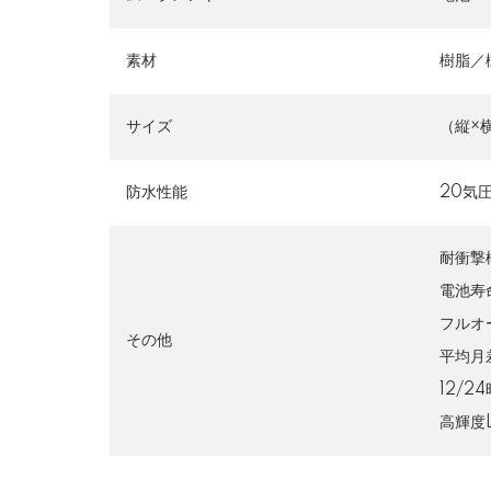
素材
樹脂／
サイズ
（縦×横×
防水性能
20気
耐衝撃
電池寿
フルオ
その他
平均月
12/2
高輝度