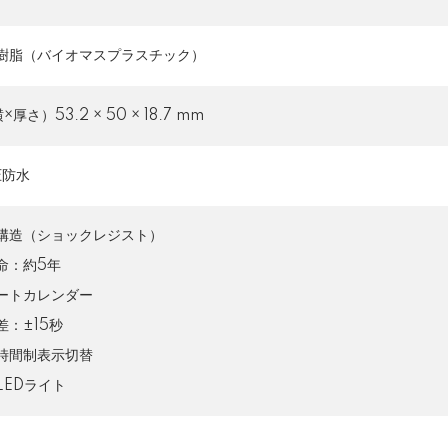
樹脂（バイオマスプラスチック）
厚さ）53.2 × 50 × 18.7 mm
圧防水
構造（ショックレジスト）
命：約5年
ートカレンダー
差：±15秒
4時間制表示切替
LEDライト