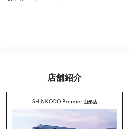
※配達時間を指定できない地域（郡部以下は時間指定不
商品到着後速やかにご連絡をお願いします。商品に欠陥
可）は、配達日のみを指定した状態で発送いたします。
がある場合を除き、返品には応じかねますのでご了承く
Amazon Pay
その旨ご連絡差し上げる場合がございます。あらかじめ
ださい。
ご了承くださいませ。
Amazonのアカウントに登録された配送先や支払い方法
※貴重品指定でお送りするため、宅配ボックスや置き配は
を利用して決済できます。
返品期限
指定できません。商品のお受け取りは必ず対面にてお願
いいたします。営業所止めをご希望のお客様は必ず保管
不良品のご連絡を受けた場合に限り、商品到着後７日以
銀行振込
期間内にお受け取りお願いいたします。再度発送する場
内とさせていただきます。
合は送料をいただく場合がございます。
購入後受信のご注文受付メールに記載されております弊
社指定の銀行口座へ、ご請求金額をお振り込み願いま
返品送料
す。
店舗紹介
配送・送料の詳細はこちら
不良品に該当する場合は当方で負担いたします。返送希
望のご連絡をお受けいたしましたら返送方法についてお
クレジットカード払い
知らせいたしますので、その後着払いでお送りくださ
い。
SHINKODO Premier 山形店
お支払は一括払いのみです。
返品の詳細はこちら
カード不要の分割払い 【無金利で最大
60回分割】