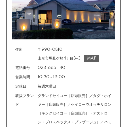
《ショッピングクレジット》
ご注文受付メールにあわせて、お手続き用のURLをEメ
ールまたはショートメールにてお送りいたします。必要
事項をご入力の上、お手続きをお願いいたします。分割
回数は基本的に10～60回の中からお選びいただきま
す。
住所
〒990-0810
場合によっては2～6回も可能ですのでご希望のお客様は
ご注文時に備考欄でお知らせください。※ショッピングク
山形市馬見ケ崎4丁目8-3
MAP
レジットは申し込み後、審査が必要です。
電話番号
023-665-1401
営業時間
10:30～19:00
定休日
毎週木曜日
取扱ブラン
グランドセイコー［店頭販売］／タグ・ホイ
ド
ヤー［店頭販売］／セイコーウオッチサロン
［キングセイコー［店頭販売］・アストロ
ン・プロスペックス・プレザージュ］／ハミ