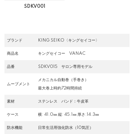
SDKV001
ブランド
KING SEIKO〈キングセイコー〉
商品名
キングセイコー VANAC
品番
SDKV015 サロン専用モデル
メカニカル自動巻（手巻き）
ムーブメント
最大巻上時約72時間持続
素材
ステンレス バンド：牛皮革
ケース
横: 41.0㎜ 縦: 45.1㎜ 厚さ:14.3㎜
防水機能
日常生活用強化防水（10気圧）