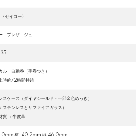
KO〈セイコー〉
ー プレザ―ジュ
135
カル 自動巻（手巻つき）
上時約72時間持続
レスケース（ダイヤシールド・一部金色めっき）
：ステンレスとサファイアガラス）
材質 ：牛皮革
3.0mm 横: 40.2mm 縦:46.0mm