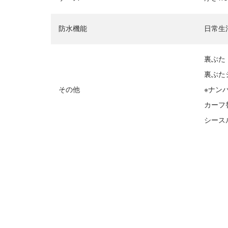
防水機能
日常生
裏ぶた「
裏ぶた
その他
※ナン
カーフ
シース