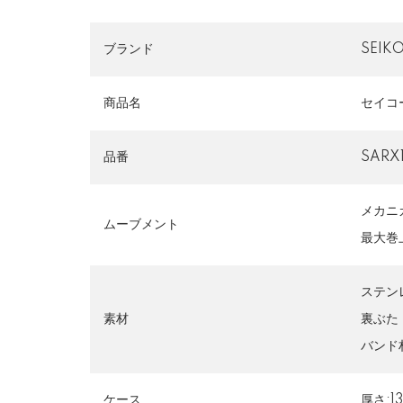
ブランド
SEI
商品名
セイコ
品番
SARX
メカニ
ムーブメント
最大巻
ステン
素材
裏ぶた
バンド
ケース
厚さ:1