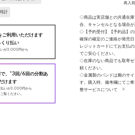
再入
時計
◇商品は実店舗との共通在庫
合、キャンセルとなる場合が
◇【予約受付】【予約品】の
をご利用いただけます
確保の確定のご連絡が発売日
っくり払い
レジットカードにてお支払の
いが3,000円から
でご安心ください。
◇在庫のない商品でも取寄せ
頼ください。
用で、"3回/6回の分割あ
◇金属製のバンドは腕のサイ
だけます
す。購入時、備考欄にてご希
払いが3,000円から
整サービスについて >
ご覧ください。