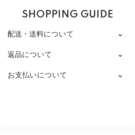
SHOPPING GUIDE
配送・送料について
佐川急便
返品について
不良品
全品送料無料にてお届けいたします。
お支払いについて
※配達時間を指定できない地域（郡部以下は時間指定不
商品到着後速やかにご連絡をお願いします。商品に欠陥
可）は、配達日のみを指定した状態で発送いたします。
がある場合を除き、返品には応じかねますのでご了承く
Amazon Pay
その旨ご連絡差し上げる場合がございます。あらかじめ
ださい。
ご了承くださいませ。
Amazonのアカウントに登録された配送先や支払い方法
※貴重品指定でお送りするため、宅配ボックスや置き配は
を利用して決済できます。
返品期限
指定できません。商品のお受け取りは必ず対面にてお願
いいたします。営業所止めをご希望のお客様は必ず保管
不良品のご連絡を受けた場合に限り、商品到着後７日以
銀行振込
期間内にお受け取りお願いいたします。再度発送する場
内とさせていただきます。