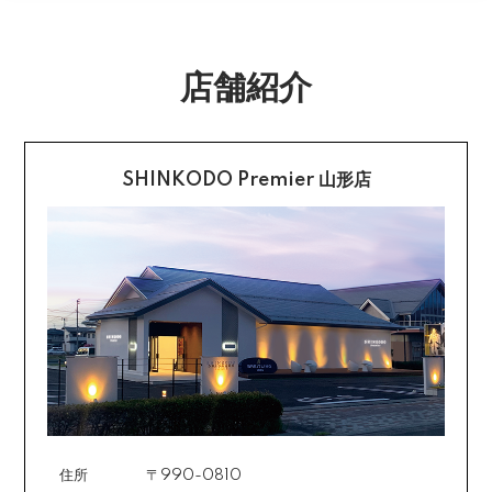
合は送料をいただく場合がございます。
購入後受信のご注文受付メールに記載されております弊
社指定の銀行口座へ、ご請求金額をお振り込み願いま
返品送料
す。
店舗紹介
配送・送料の詳細はこちら
不良品に該当する場合は当方で負担いたします。返送希
望のご連絡をお受けいたしましたら返送方法についてお
クレジットカード払い
知らせいたしますので、その後着払いでお送りくださ
い。
SHINKODO Premier 山形店
お支払は一括払いのみです。
返品の詳細はこちら
カード不要の分割払い 【無金利で最大
60回分割】
《ショッピングクレジット》
ご注文受付メールにあわせて、お手続き用のURLをEメ
ールまたはショートメールにてお送りいたします。必要
事項をご入力の上、お手続きをお願いいたします。分割
回数は基本的に10～60回の中からお選びいただきま
す。
住所
〒990-0810
場合によっては2～6回も可能ですのでご希望のお客様は