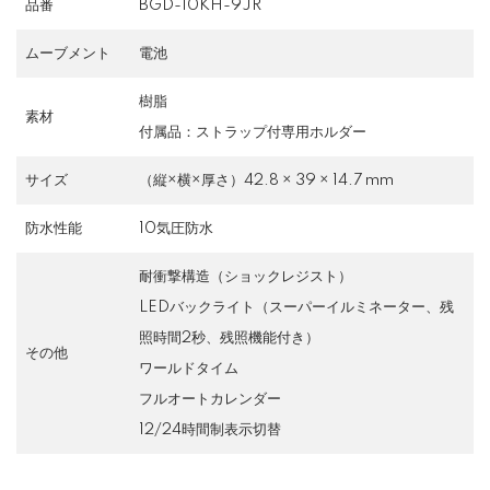
品番
BGD-10KH-9JR
ムーブメント
電池
樹脂
素材
付属品：ストラップ付専用ホルダー
サイズ
（縦×横×厚さ）42.8 × 39 × 14.7 mm
防水性能
10気圧防水
耐衝撃構造（ショックレジスト）
LEDバックライト（スーパーイルミネーター、残
照時間2秒、残照機能付き）
その他
ワールドタイム
フルオートカレンダー
12/24時間制表示切替