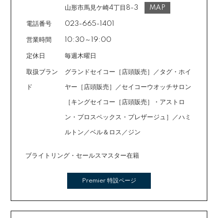
ご注文時に備考欄でお知らせください。※ショッピングク
山形市馬見ケ崎4丁目8-3
MAP
レジットは申し込み後、審査が必要です。
電話番号
023-665-1401
営業時間
10:30～19:00
定休日
毎週木曜日
取扱ブラン
グランドセイコー［店頭販売］／タグ・ホイ
ド
ヤー［店頭販売］／セイコーウオッチサロン
［キングセイコー［店頭販売］・アストロ
ン・プロスペックス・プレザージュ］／ハミ
ルトン／ベル＆ロス／ジン
ブライトリング・セールスマスター在籍
Premier 特設ページ