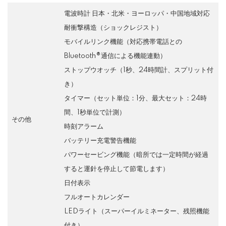
電波時計 日本・北米・ヨーロッパ・中国地域対応
耐衝撃構造（ショックレジスト）
モバイルリンク機能（対応携帯電話との
Bluetooth®通信による機能連動）
ストップウオッチ（1秒、24時間計、スプリット付
き）
タイマー（セット単位：1分、最大セット：24時
間、1秒単位で計測）
その他
時刻アラーム
バッテリー充電警告機能
パワーセービング機能（暗所では一定時間が経過
すると運針を停止して節電します）
日付表示
フルオートカレンダー
LEDライト（スーパーイルミネーター、残照機能
付き）