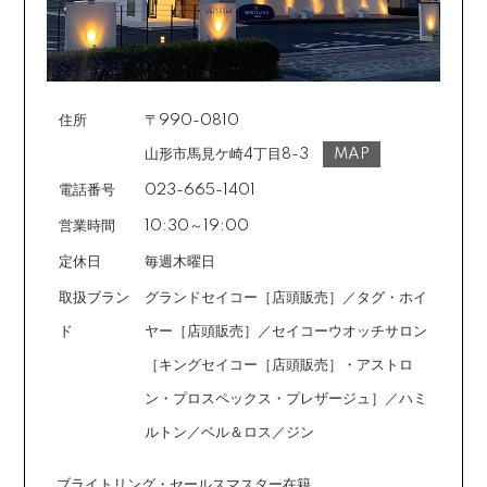
ールまたはショートメールにてお送りいたします。必要
事項をご入力の上、お手続きをお願いいたします。分割
回数は基本的に10～60回の中からお選びいただきま
す。
住所
〒990-0810
場合によっては2～6回も可能ですのでご希望のお客様は
ご注文時に備考欄でお知らせください。※ショッピングク
山形市馬見ケ崎4丁目8-3
MAP
レジットは申し込み後、審査が必要です。
電話番号
023-665-1401
営業時間
10:30～19:00
定休日
毎週木曜日
取扱ブラン
グランドセイコー［店頭販売］／タグ・ホイ
ド
ヤー［店頭販売］／セイコーウオッチサロン
［キングセイコー［店頭販売］・アストロ
ン・プロスペックス・プレザージュ］／ハミ
ルトン／ベル＆ロス／ジン
ブライトリング・セールスマスター在籍