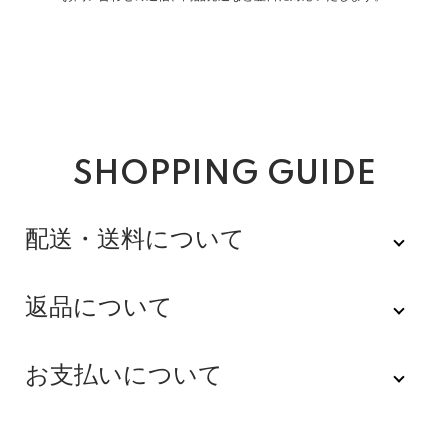
SHOPPING GUIDE
配送・送料について
佐川急便
返品について
不良品
全品送料無料にてお届けいたします。
お支払いについて
※配達時間を指定できない地域（郡部以下は時間指定不
商品到着後速やかにご連絡をお願いします。商品に欠陥
可）は、配達日のみを指定した状態で発送いたします。
がある場合を除き、返品には応じかねますのでご了承く
Amazon Pay
その旨ご連絡差し上げる場合がございます。あらかじめ
ださい。