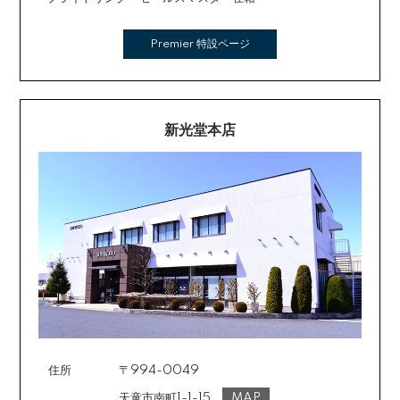
Premier 特設ページ
新光堂本店
住所
〒994-0049
天童市南町1-1-15
MAP