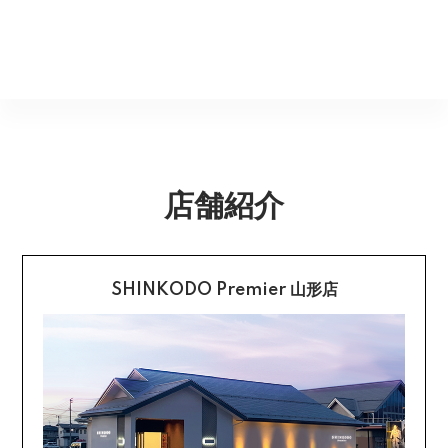
ご了承くださいませ。
Amazonのアカウントに登録された配送先や支払い方法
※貴重品指定でお送りするため、宅配ボックスや置き配は
を利用して決済できます。
返品期限
指定できません。商品のお受け取りは必ず対面にてお願
いいたします。営業所止めをご希望のお客様は必ず保管
不良品のご連絡を受けた場合に限り、商品到着後７日以
銀行振込
期間内にお受け取りお願いいたします。再度発送する場
内とさせていただきます。
合は送料をいただく場合がございます。
購入後受信のご注文受付メールに記載されております弊
社指定の銀行口座へ、ご請求金額をお振り込み願いま
返品送料
す。
店舗紹介
配送・送料の詳細はこちら
不良品に該当する場合は当方で負担いたします。返送希
望のご連絡をお受けいたしましたら返送方法についてお
クレジットカード払い
知らせいたしますので、その後着払いでお送りくださ
い。
SHINKODO Premier 山形店
お支払は一括払いのみです。
返品の詳細はこちら
カード不要の分割払い 【無金利で最大
60回分割】
《ショッピングクレジット》
ご注文受付メールにあわせて、お手続き用のURLをEメ