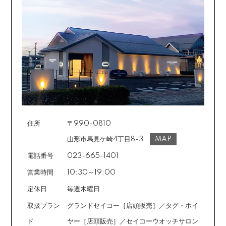
返品の詳細はこちら
カード不要の分割払い 【無金利で最大
60回分割】
《ショッピングクレジット》
ご注文受付メールにあわせて、お手続き用のURLをEメ
ールまたはショートメールにてお送りいたします。必要
事項をご入力の上、お手続きをお願いいたします。分割
回数は基本的に10～60回の中からお選びいただきま
す。
住所
〒990-0810
場合によっては2～6回も可能ですのでご希望のお客様は
ご注文時に備考欄でお知らせください。※ショッピングク
山形市馬見ケ崎4丁目8-3
MAP
レジットは申し込み後、審査が必要です。
電話番号
023-665-1401
営業時間
10:30～19:00
定休日
毎週木曜日
取扱ブラン
グランドセイコー［店頭販売］／タグ・ホイ
ド
ヤー［店頭販売］／セイコーウオッチサロン