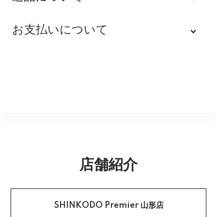
不良品
全品送料無料にてお届けいたします。
お支払いについて
※配達時間を指定できない地域（郡部以下は時間指定不
商品到着後速やかにご連絡をお願いします。商品に欠陥
可）は、配達日のみを指定した状態で発送いたします。
がある場合を除き、返品には応じかねますのでご了承く
Amazon Pay
その旨ご連絡差し上げる場合がございます。あらかじめ
ださい。
ご了承くださいませ。
Amazonのアカウントに登録された配送先や支払い方法
※貴重品指定でお送りするため、宅配ボックスや置き配は
を利用して決済できます。
返品期限
指定できません。商品のお受け取りは必ず対面にてお願
いいたします。営業所止めをご希望のお客様は必ず保管
不良品のご連絡を受けた場合に限り、商品到着後７日以
銀行振込
期間内にお受け取りお願いいたします。再度発送する場
内とさせていただきます。
合は送料をいただく場合がございます。
購入後受信のご注文受付メールに記載されております弊
社指定の銀行口座へ、ご請求金額をお振り込み願いま
返品送料
す。
店舗紹介
配送・送料の詳細はこちら
不良品に該当する場合は当方で負担いたします。返送希
望のご連絡をお受けいたしましたら返送方法についてお
クレジットカード払い
知らせいたしますので、その後着払いでお送りくださ
い。
SHINKODO Premier 山形店
お支払は一括払いのみです。