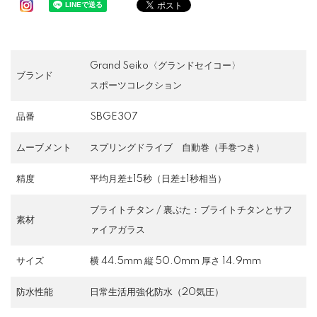
Grand Seiko〈グランドセイコー〉
ブランド
スポーツコレクション
品番
SBGE307
ムーブメント
スプリングドライブ 自動巻（手巻つき）
精度
平均月差±15秒（日差±1秒相当）
ブライトチタン / 裏ぶた：ブライトチタンとサフ
素材
ァイアガラス
サイズ
横 44.5mm 縦 50.0mm 厚さ 14.9mm
防水性能
日常生活用強化防水（20気圧）