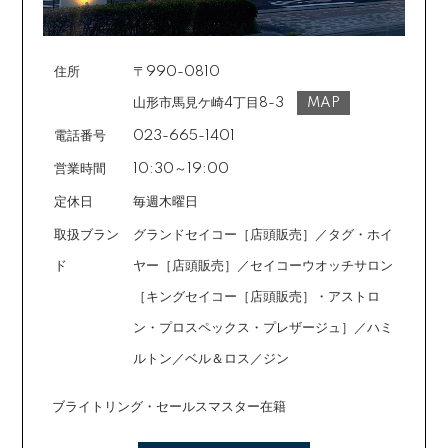
事項をご入力の上、お手続きをお願いいたします。分割
回数は基本的に10～60回の中からお選びいただきま
す。
住所
〒990-0810
場合によっては2～6回も可能ですのでご希望のお客様は
ご注文時に備考欄でお知らせください。※ショッピングク
山形市馬見ケ崎4丁目8-3
MAP
レジットは申し込み後、審査が必要です。
電話番号
023-665-1401
営業時間
10:30～19:00
定休日
毎週木曜日
取扱ブラン
グランドセイコー［店頭販売］／タグ・ホイ
ド
ヤー［店頭販売］／セイコーウオッチサロン
［キングセイコー［店頭販売］・アストロ
ン・プロスペックス・プレザージュ］／ハミ
ルトン／ベル＆ロス／ジン
ブライトリング・セールスマスター在籍