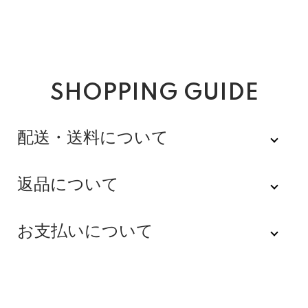
SHOPPING GUIDE
配送・送料について
佐川急便
返品について
不良品
全品送料無料にてお届けいたします。
お支払いについて
※配達時間を指定できない地域（郡部以下は時間指定不
商品到着後速やかにご連絡をお願いします。商品に欠陥
可）は、配達日のみを指定した状態で発送いたします。
がある場合を除き、返品には応じかねますのでご了承く
Amazon Pay
その旨ご連絡差し上げる場合がございます。あらかじめ
ださい。
ご了承くださいませ。
Amazonのアカウントに登録された配送先や支払い方法
※貴重品指定でお送りするため、宅配ボックスや置き配は