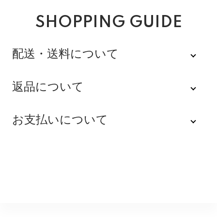
SHOPPING GUIDE
配送・送料について
佐川急便
返品について
不良品
全品送料無料にてお届けいたします。
お支払いについて
※配達時間を指定できない地域（郡部以下は時間指定不
商品到着後速やかにご連絡をお願いします。商品に欠陥
可）は、配達日のみを指定した状態で発送いたします。
がある場合を除き、返品には応じかねますのでご了承く
Amazon Pay
その旨ご連絡差し上げる場合がございます。あらかじめ
ださい。
ご了承くださいませ。
Amazonのアカウントに登録された配送先や支払い方法
※貴重品指定でお送りするため、宅配ボックスや置き配は
を利用して決済できます。
返品期限
指定できません。商品のお受け取りは必ず対面にてお願
いいたします。営業所止めをご希望のお客様は必ず保管
不良品のご連絡を受けた場合に限り、商品到着後７日以
銀行振込
期間内にお受け取りお願いいたします。再度発送する場
内とさせていただきます。