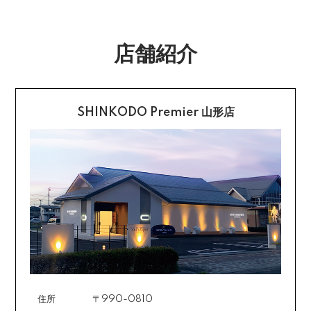
合は送料をいただく場合がございます。
購入後受信のご注文受付メールに記載されております弊
社指定の銀行口座へ、ご請求金額をお振り込み願いま
返品送料
す。
店舗紹介
配送・送料の詳細はこちら
不良品に該当する場合は当方で負担いたします。返送希
望のご連絡をお受けいたしましたら返送方法についてお
クレジットカード払い
知らせいたしますので、その後着払いでお送りくださ
い。
SHINKODO Premier 山形店
お支払は一括払いのみです。
返品の詳細はこちら
カード不要の分割払い 【無金利で最大
60回分割】
《ショッピングクレジット》
ご注文受付メールにあわせて、お手続き用のURLをEメ
ールまたはショートメールにてお送りいたします。必要
事項をご入力の上、お手続きをお願いいたします。分割
回数は基本的に10～60回の中からお選びいただきま
す。
住所
〒990-0810
場合によっては2～6回も可能ですのでご希望のお客様は