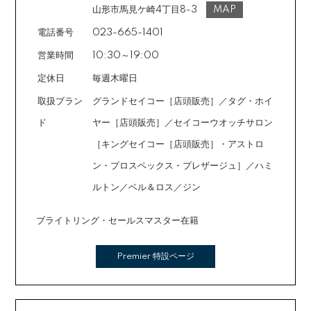
ご注文時に備考欄でお知らせください。※ショッピングク
山形市馬見ケ崎4丁目8-3
MAP
レジットは申し込み後、審査が必要です。
電話番号
023-665-1401
営業時間
10:30～19:00
定休日
毎週木曜日
取扱ブラン
グランドセイコー［店頭販売］／タグ・ホイ
ド
ヤー［店頭販売］／セイコーウオッチサロン
［キングセイコー［店頭販売］・アストロ
ン・プロスペックス・プレザージュ］／ハミ
ルトン／ベル＆ロス／ジン
ブライトリング・セールスマスター在籍
Premier 特設ページ