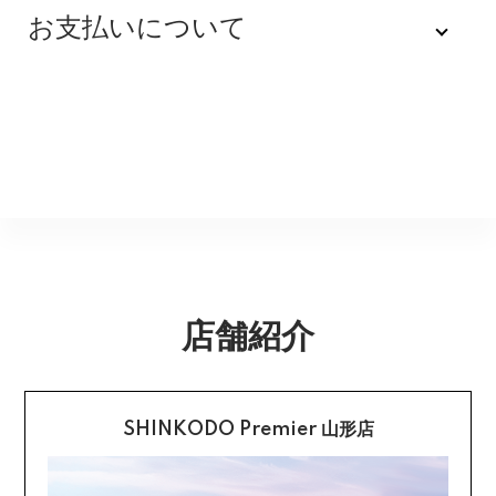
不良品
全品送料無料にてお届けいたします。
お支払いについて
※配達時間を指定できない地域（郡部以下は時間指定不
商品到着後速やかにご連絡をお願いします。商品に欠陥
可）は、配達日のみを指定した状態で発送いたします。
がある場合を除き、返品には応じかねますのでご了承く
Amazon Pay
その旨ご連絡差し上げる場合がございます。あらかじめ
ださい。
ご了承くださいませ。
Amazonのアカウントに登録された配送先や支払い方法
※貴重品指定でお送りするため、宅配ボックスや置き配は
を利用して決済できます。
返品期限
指定できません。商品のお受け取りは必ず対面にてお願
いいたします。営業所止めをご希望のお客様は必ず保管
不良品のご連絡を受けた場合に限り、商品到着後７日以
銀行振込
期間内にお受け取りお願いいたします。再度発送する場
内とさせていただきます。
合は送料をいただく場合がございます。
購入後受信のご注文受付メールに記載されております弊
社指定の銀行口座へ、ご請求金額をお振り込み願いま
返品送料
す。
店舗紹介
配送・送料の詳細はこちら
不良品に該当する場合は当方で負担いたします。返送希
望のご連絡をお受けいたしましたら返送方法についてお
クレジットカード払い
知らせいたしますので、その後着払いでお送りくださ
い。
SHINKODO Premier 山形店
お支払は一括払いのみです。
返品の詳細はこちら