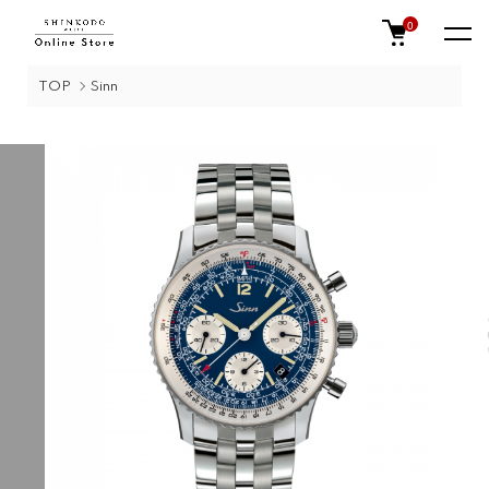
0
TOP
Sinn