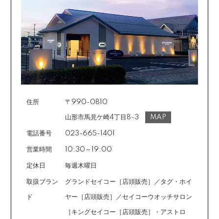
カード不要の分割払い 【無金利で最大
60回分割】
《ショッピングクレジット》
ご注文受付メールにあわせて、お手続き用のURLをEメ
ールまたはショートメールにてお送りいたします。必要
事項をご入力の上、お手続きをお願いいたします。分割
回数は基本的に10～60回の中からお選びいただきま
す。
住所
〒990-0810
場合によっては2～6回も可能ですのでご希望のお客様は
ご注文時に備考欄でお知らせください。※ショッピングク
山形市馬見ケ崎4丁目8-3
MAP
レジットは申し込み後、審査が必要です。
電話番号
023-665-1401
営業時間
10:30～19:00
定休日
毎週木曜日
取扱ブラン
グランドセイコー［店頭販売］／タグ・ホイ
ド
ヤー［店頭販売］／セイコーウオッチサロン
［キングセイコー［店頭販売］・アストロ