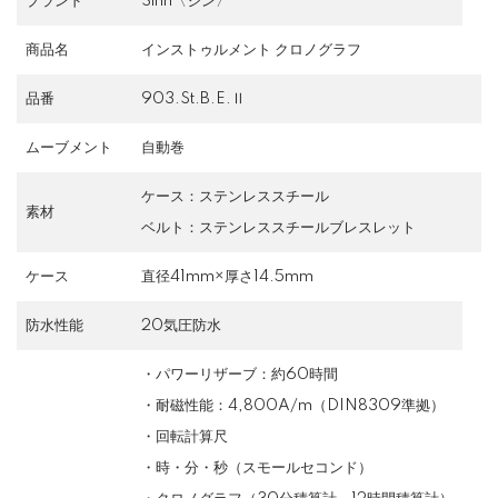
ブランド
Sinn〈ジン〉
商品名
インストゥルメント クロノグラフ
品番
903.St.B.E.Ⅱ
ムーブメント
自動巻
ケース：ステンレススチール
素材
ベルト：ステンレススチールブレスレット
ケース
直径41mm×厚さ14.5mm
防水性能
20気圧防水
・パワーリザーブ：約60時間
・耐磁性能：4,800A/m（DIN8309準拠）
・回転計算尺
・時・分・秒（スモールセコンド）