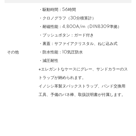
・駆動時間：56時間
・クロノグラフ（30分積算計）
・耐磁性能：4,800A/m（DIN8309準拠）
・プッシュボタン：ガード付き
・裏蓋：サファイアクリスタル、ねじ込み式
その他
・防水性能：10気圧防水
・減圧耐性
※エレガントなケースにグレー、サンドカラーのス
トラップが納められます。
イノシシ革製ヌバックストラップ、バンド交換用
工具、予備のバネ棒、取扱説明書が付属します。