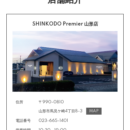
店舗紹介
不良品に該当する場合は当方で負担いたします。返送希
望のご連絡をお受けいたしましたら返送方法についてお
クレジットカード払い
知らせいたしますので、その後着払いでお送りくださ
い。
SHINKODO Premier 山形店
お支払は一括払いのみです。
返品の詳細はこちら
カード不要の分割払い 【無金利で最大
60回分割】
《ショッピングクレジット》
ご注文受付メールにあわせて、お手続き用のURLをEメ
ールまたはショートメールにてお送りいたします。必要
事項をご入力の上、お手続きをお願いいたします。分割
回数は基本的に10～60回の中からお選びいただきま
す。
住所
〒990-0810
場合によっては2～6回も可能ですのでご希望のお客様は
ご注文時に備考欄でお知らせください。※ショッピングク
山形市馬見ケ崎4丁目8-3
MAP
レジットは申し込み後、審査が必要です。
電話番号
023-665-1401