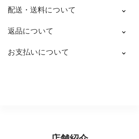
配送・送料について
佐川急便
返品について
不良品
全品送料無料にてお届けいたします。
お支払いについて
※配達時間を指定できない地域（郡部以下は時間指定不
商品到着後速やかにご連絡をお願いします。商品に欠陥
可）は、配達日のみを指定した状態で発送いたします。
がある場合を除き、返品には応じかねますのでご了承く
Amazon Pay
その旨ご連絡差し上げる場合がございます。あらかじめ
ださい。
ご了承くださいませ。
Amazonのアカウントに登録された配送先や支払い方法
※貴重品指定でお送りするため、宅配ボックスや置き配は
を利用して決済できます。
返品期限
指定できません。商品のお受け取りは必ず対面にてお願
いいたします。営業所止めをご希望のお客様は必ず保管
不良品のご連絡を受けた場合に限り、商品到着後７日以
銀行振込
期間内にお受け取りお願いいたします。再度発送する場
内とさせていただきます。
合は送料をいただく場合がございます。
購入後受信のご注文受付メールに記載されております弊
社指定の銀行口座へ、ご請求金額をお振り込み願いま
返品送料
す。
配送・送料の詳細はこちら