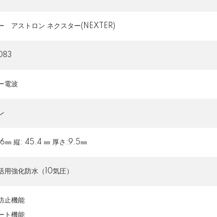
ー アストロン ネクスター(NEXTER)
083
ー電波
ン
.6㎜ 縦: 45.4 ㎜ 厚さ:9.5㎜
活用強化防水（10気圧）
防止機能
ート機能