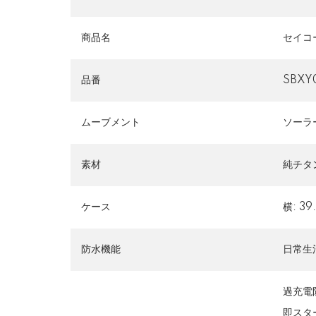
商品名
セイコ
品番
SBXY
ムーブメント
ソーラ
素材
純チタ
ケース
横: 39
防水機能
日常生
過充電
即スタ