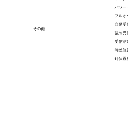
パワー
フルオ
自動受
その他
強制受
受信結
時差修
針位置