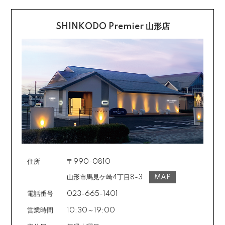
クレジットカード払い
知らせいたしますので、その後着払いでお送りくださ
い。
SHINKODO Premier 山形店
お支払は一括払いのみです。
返品の詳細はこちら
カード不要の分割払い 【無金利で最大
60回分割】
《ショッピングクレジット》
ご注文受付メールにあわせて、お手続き用のURLをEメ
ールまたはショートメールにてお送りいたします。必要
事項をご入力の上、お手続きをお願いいたします。分割
回数は基本的に10～60回の中からお選びいただきま
す。
住所
〒990-0810
場合によっては2～6回も可能ですのでご希望のお客様は
ご注文時に備考欄でお知らせください。※ショッピングク
山形市馬見ケ崎4丁目8-3
MAP
レジットは申し込み後、審査が必要です。
電話番号
023-665-1401
営業時間
10:30～19:00