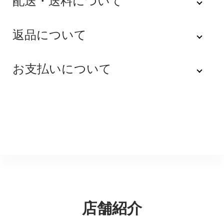
配送・送料について
佐川急便
返品について
不良品
全品送料無料にてお届けいたします。
お支払いについて
※配達時間を指定できない地域（郡部以下は時間指定不
商品到着後速やかにご連絡をお願いします。商品に欠陥
可）は、配達日のみを指定した状態で発送いたします。
がある場合を除き、返品には応じかねますのでご了承く
Amazon Pay
その旨ご連絡差し上げる場合がございます。あらかじめ
ださい。
ご了承くださいませ。
Amazonのアカウントに登録された配送先や支払い方法
※貴重品指定でお送りするため、宅配ボックスや置き配は
を利用して決済できます。
返品期限
指定できません。商品のお受け取りは必ず対面にてお願
いいたします。営業所止めをご希望のお客様は必ず保管
不良品のご連絡を受けた場合に限り、商品到着後７日以
銀行振込
期間内にお受け取りお願いいたします。再度発送する場
内とさせていただきます。
合は送料をいただく場合がございます。
購入後受信のご注文受付メールに記載されております弊
社指定の銀行口座へ、ご請求金額をお振り込み願いま
返品送料
す。
店舗紹介
配送・送料の詳細はこちら
不良品に該当する場合は当方で負担いたします。返送希
望のご連絡をお受けいたしましたら返送方法についてお