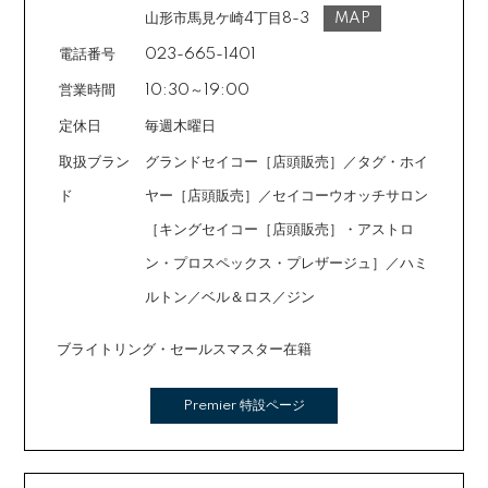
ご注文時に備考欄でお知らせください。※ショッピングク
山形市馬見ケ崎4丁目8-3
MAP
レジットは申し込み後、審査が必要です。
電話番号
023-665-1401
営業時間
10:30～19:00
定休日
毎週木曜日
取扱ブラン
グランドセイコー［店頭販売］／タグ・ホイ
ド
ヤー［店頭販売］／セイコーウオッチサロン
［キングセイコー［店頭販売］・アストロ
ン・プロスペックス・プレザージュ］／ハミ
ルトン／ベル＆ロス／ジン
ブライトリング・セールスマスター在籍
Premier 特設ページ