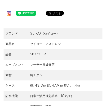
ブランド
SEIKO〈セイコー〉
商品名
セイコー アストロン
品番
SBXY039
ムーブメント
ソーラー電波修正
素材
純チタン
ケース
横: 43.0㎜ 縦: 47.9 ㎜ 厚さ:11.4㎜
防水機能
日常生活用強化防水（10気圧）