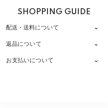
SHOPPING GUIDE
配送・送料について
佐川急便
返品について
不良品
全品送料無料にてお届けいたします。
お支払いについて
※配達時間を指定できない地域（郡部以下は時間指定不
商品到着後速やかにご連絡をお願いします。商品に欠陥
可）は、配達日のみを指定した状態で発送いたします。
がある場合を除き、返品には応じかねますのでご了承く
Amazon Pay
その旨ご連絡差し上げる場合がございます。あらかじめ
ださい。
ご了承くださいませ。
Amazonのアカウントに登録された配送先や支払い方法
※貴重品指定でお送りするため、宅配ボックスや置き配は
を利用して決済できます。
返品期限
指定できません。商品のお受け取りは必ず対面にてお願
いいたします。営業所止めをご希望のお客様は必ず保管
不良品のご連絡を受けた場合に限り、商品到着後７日以
銀行振込
期間内にお受け取りお願いいたします。再度発送する場
内とさせていただきます。