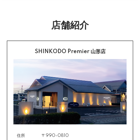
合は送料をいただく場合がございます。
購入後受信のご注文受付メールに記載されております弊
社指定の銀行口座へ、ご請求金額をお振り込み願いま
返品送料
す。
店舗紹介
配送・送料の詳細はこちら
不良品に該当する場合は当方で負担いたします。返送希
望のご連絡をお受けいたしましたら返送方法についてお
クレジットカード払い
知らせいたしますので、その後着払いでお送りくださ
い。
SHINKODO Premier 山形店
お支払は一括払いのみです。
返品の詳細はこちら
カード不要の分割払い 【無金利で最大
60回分割】
《ショッピングクレジット》
ご注文受付メールにあわせて、お手続き用のURLをEメ
ールまたはショートメールにてお送りいたします。必要
事項をご入力の上、お手続きをお願いいたします。分割
回数は基本的に10～60回の中からお選びいただきま
す。
住所
〒990-0810
場合によっては2～6回も可能ですのでご希望のお客様は