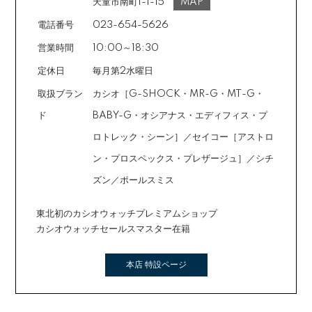
天童市南町1-1-15
MAP
電話番号
023-654-5626
営業時間
10:00～18:30
定休日
毎月第2水曜日
取扱ブラン
カシオ［G-SHOCK・MR-G・MT-G・
ド
BABY-G・オシアナス・エディフィス・プ
ロトレック・シーン］／セイコー［アストロ
ン・プロスペックス・プレザージュ］／シチ
ズン／ポールスミス
東北初のカシオウォッチプレミアムショップ
カシオウォッチセールスマスター在籍
本店 特設ページ