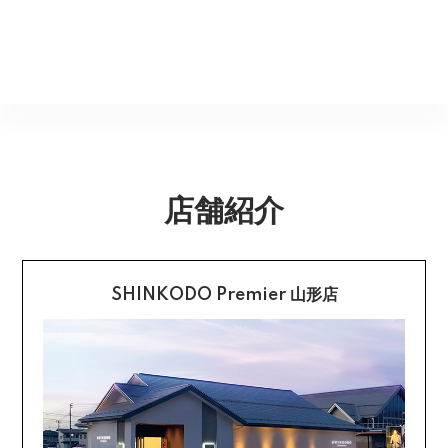
ださい。
ご了承くださいませ。
Amazonのアカウントに登録された配送先や支払い方法
※貴重品指定でお送りするため、宅配ボックスや置き配は
を利用して決済できます。
返品期限
指定できません。商品のお受け取りは必ず対面にてお願
いいたします。営業所止めをご希望のお客様は必ず保管
不良品のご連絡を受けた場合に限り、商品到着後７日以
銀行振込
期間内にお受け取りお願いいたします。再度発送する場
内とさせていただきます。
合は送料をいただく場合がございます。
購入後受信のご注文受付メールに記載されております弊
社指定の銀行口座へ、ご請求金額をお振り込み願いま
返品送料
す。
店舗紹介
配送・送料の詳細はこちら
不良品に該当する場合は当方で負担いたします。返送希
望のご連絡をお受けいたしましたら返送方法についてお
クレジットカード払い
知らせいたしますので、その後着払いでお送りくださ
い。
SHINKODO Premier 山形店
お支払は一括払いのみです。
返品の詳細はこちら
カード不要の分割払い 【無金利で最大
60回分割】
《ショッピングクレジット》