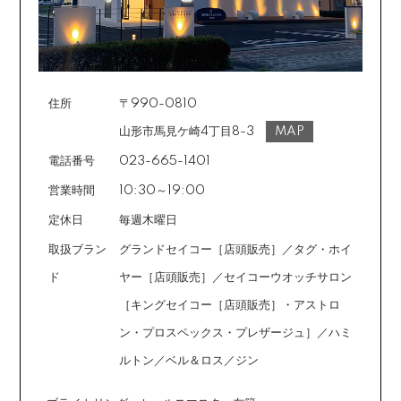
ご注文受付メールにあわせて、お手続き用のURLをEメ
ールまたはショートメールにてお送りいたします。必要
事項をご入力の上、お手続きをお願いいたします。分割
回数は基本的に10～60回の中からお選びいただきま
す。
住所
〒990-0810
場合によっては2～6回も可能ですのでご希望のお客様は
ご注文時に備考欄でお知らせください。※ショッピングク
山形市馬見ケ崎4丁目8-3
MAP
レジットは申し込み後、審査が必要です。
電話番号
023-665-1401
営業時間
10:30～19:00
定休日
毎週木曜日
取扱ブラン
グランドセイコー［店頭販売］／タグ・ホイ
ド
ヤー［店頭販売］／セイコーウオッチサロン
［キングセイコー［店頭販売］・アストロ
ン・プロスペックス・プレザージュ］／ハミ
ルトン／ベル＆ロス／ジン