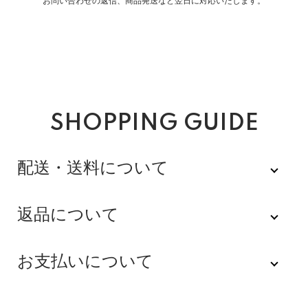
お問い合わせの返信、商品発送など翌日に対応いたします。
SHOPPING GUIDE
配送・送料について
佐川急便
返品について
不良品
全品送料無料にてお届けいたします。
お支払いについて
※配達時間を指定できない地域（郡部以下は時間指定不
商品到着後速やかにご連絡をお願いします。商品に欠陥
可）は、配達日のみを指定した状態で発送いたします。
がある場合を除き、返品には応じかねますのでご了承く
Amazon Pay
その旨ご連絡差し上げる場合がございます。あらかじめ