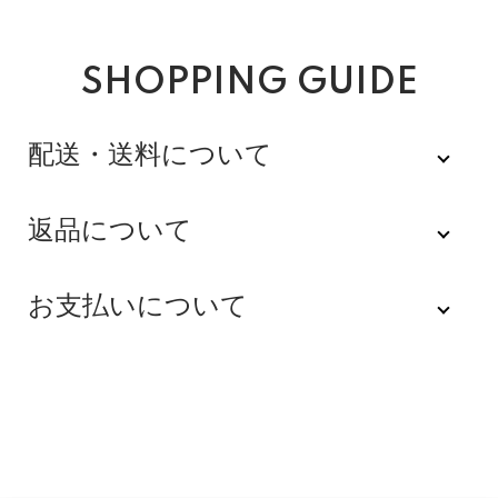
SHOPPING GUIDE
配送・送料について
佐川急便
返品について
不良品
全品送料無料にてお届けいたします。
お支払いについて
※配達時間を指定できない地域（郡部以下は時間指定不
商品到着後速やかにご連絡をお願いします。商品に欠陥
可）は、配達日のみを指定した状態で発送いたします。
がある場合を除き、返品には応じかねますのでご了承く
Amazon Pay
その旨ご連絡差し上げる場合がございます。あらかじめ
ださい。
ご了承くださいませ。
Amazonのアカウントに登録された配送先や支払い方法
※貴重品指定でお送りするため、宅配ボックスや置き配は
を利用して決済できます。
返品期限
指定できません。商品のお受け取りは必ず対面にてお願
いいたします。営業所止めをご希望のお客様は必ず保管
不良品のご連絡を受けた場合に限り、商品到着後７日以
銀行振込