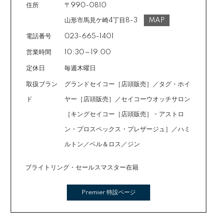
住所
〒990-0810
場合によっては2～6回も可能ですのでご希望のお客様は
ご注文時に備考欄でお知らせください。※ショッピングク
山形市馬見ケ崎4丁目8-3
MAP
レジットは申し込み後、審査が必要です。
電話番号
023-665-1401
営業時間
10:30～19:00
定休日
毎週木曜日
取扱ブラン
グランドセイコー［店頭販売］／タグ・ホイ
ド
ヤー［店頭販売］／セイコーウオッチサロン
［キングセイコー［店頭販売］・アストロ
ン・プロスペックス・プレザージュ］／ハミ
ルトン／ベル＆ロス／ジン
ブライトリング・セールスマスター在籍
Premier 特設ページ