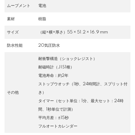
ムーブメント
電池
素材
樹脂
サイズ
（縦×横×厚さ）55 × 51.2 × 16.9 mm
防水性能
20気圧防水
耐衝撃構造（ショックレジスト）
耐磁時計（JIS1種）
電池寿命：約2年
ストップウオッチ（1秒、24時間計、スプリット付
その他
き）
タイマー（セット単位：1分、最大セット：24時
間、1秒単位で計測）
平均月差：±15秒
フルオートカレンダー