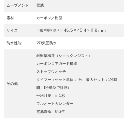
ムーブメント
電池
素材
カーボン／樹脂
サイズ
（縦×横×厚さ）48.5 × 45.4 × 11.8 mm
防水性能
20気圧防水
耐衝撃構造（ショックレジスト）
カーボンコアガード構造
ストップウオッチ
タイマー（セット単位：1分、最大セット：24時
その他
間、1秒単位で計測）
平均月差：±15秒
フルオートカレンダー
電池寿命：約3年