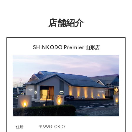
合は送料をいただく場合がございます。
購入後受信のご注文受付メールに記載されております弊
社指定の銀行口座へ、ご請求金額をお振り込み願いま
返品送料
す。
店舗紹介
配送・送料の詳細はこちら
不良品に該当する場合は当方で負担いたします。返送希
望のご連絡をお受けいたしましたら返送方法についてお
クレジットカード払い
知らせいたしますので、その後着払いでお送りくださ
い。
SHINKODO Premier 山形店
お支払は一括払いのみです。
返品の詳細はこちら
カード不要の分割払い 【無金利で最大
60回分割】
《ショッピングクレジット》
ご注文受付メールにあわせて、お手続き用のURLをEメ
ールまたはショートメールにてお送りいたします。必要
事項をご入力の上、お手続きをお願いいたします。分割
回数は基本的に10～60回の中からお選びいただきま
す。
住所
〒990-0810
場合によっては2～6回も可能ですのでご希望のお客様は