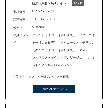
ご注文時に備考欄でお知らせください。※ショッピングク
山形市馬見ケ崎4丁目8-3
MAP
レジットは申し込み後、審査が必要です。
電話番号
023-665-1401
営業時間
10:30～19:00
定休日
毎週木曜日
取扱ブラン
グランドセイコー［店頭販売］／タグ・ホイ
ド
ヤー［店頭販売］／セイコーウオッチサロン
［キングセイコー［店頭販売］・アストロ
ン・プロスペックス・プレザージュ］／ハミ
ルトン／ベル＆ロス／ジン
ブライトリング・セールスマスター在籍
Premier 特設ページ