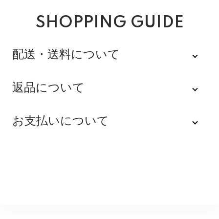
SHOPPING GUIDE
配送・送料について
佐川急便
返品について
不良品
全品送料無料にてお届けいたします。
お支払いについて
※配達時間を指定できない地域（郡部以下は時間指定不
商品到着後速やかにご連絡をお願いします。商品に欠陥
可）は、配達日のみを指定した状態で発送いたします。
がある場合を除き、返品には応じかねますのでご了承く
Amazon Pay
その旨ご連絡差し上げる場合がございます。あらかじめ
ださい。
ご了承くださいませ。
Amazonのアカウントに登録された配送先や支払い方法
※貴重品指定でお送りするため、宅配ボックスや置き配は
を利用して決済できます。
返品期限
指定できません。商品のお受け取りは必ず対面にてお願
いいたします。営業所止めをご希望のお客様は必ず保管
不良品のご連絡を受けた場合に限り、商品到着後７日以
銀行振込
期間内にお受け取りお願いいたします。再度発送する場
内とさせていただきます。