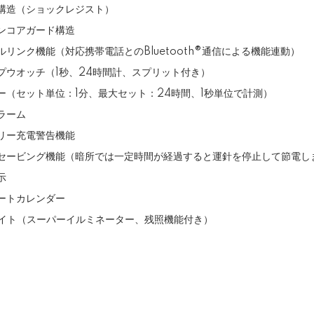
構造（ショックレジスト）
ンコアガード構造
ルリンク機能（対応携帯電話とのBluetooth®通信による機能連動）
プウオッチ（1秒、24時間計、スプリット付き）
ー（セット単位：1分、最大セット：24時間、1秒単位で計測）
ラーム
リー充電警告機能
セービング機能（暗所では一定時間が経過すると運針を停止して節電し
示
ートカレンダー
ライト（スーパーイルミネーター、残照機能付き）