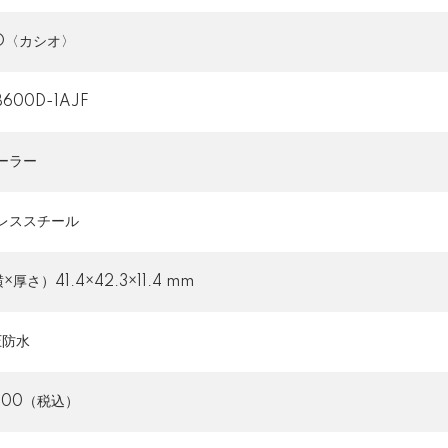
IO〈カシオ〉
B600D-1AJF
ーラー
レススチール
×厚さ）41.4×42.3×11.4 mm
圧防水
200（税込）