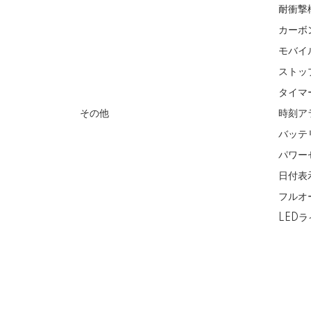
耐衝撃
カーボ
モバイ
ストッ
タイマ
その他
時刻ア
バッテ
パワー
日付表
フルオ
LED