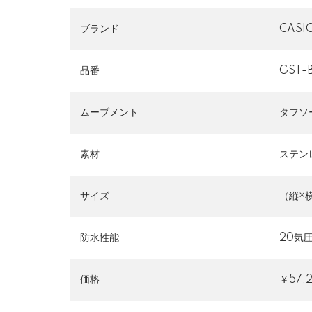
ブランド
CAS
品番
GST-
ムーブメント
タフソ
素材
ステン
サイズ
（縦×横
防水性能
20気
価格
￥57,