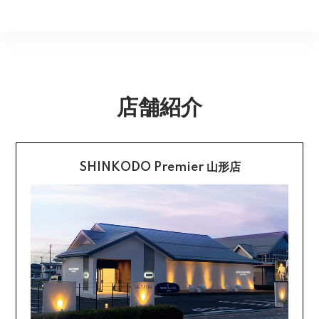
指定できません。商品のお受け取りは必ず対面にてお願
いいたします。営業所止めをご希望のお客様は必ず保管
不良品のご連絡を受けた場合に限り、商品到着後７日以
銀行振込
期間内にお受け取りお願いいたします。再度発送する場
内とさせていただきます。
合は送料をいただく場合がございます。
購入後受信のご注文受付メールに記載されております弊
社指定の銀行口座へ、ご請求金額をお振り込み願いま
返品送料
す。
店舗紹介
配送・送料の詳細はこちら
不良品に該当する場合は当方で負担いたします。返送希
望のご連絡をお受けいたしましたら返送方法についてお
クレジットカード払い
知らせいたしますので、その後着払いでお送りくださ
い。
SHINKODO Premier 山形店
お支払は一括払いのみです。
返品の詳細はこちら
カード不要の分割払い 【無金利で最大
60回分割】
《ショッピングクレジット》
ご注文受付メールにあわせて、お手続き用のURLをEメ
ールまたはショートメールにてお送りいたします。必要
事項をご入力の上、お手続きをお願いいたします。分割