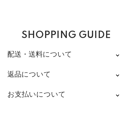
SHOPPING GUIDE
配送・送料について
佐川急便
返品について
不良品
全品送料無料にてお届けいたします。
お支払いについて
※配達時間を指定できない地域（郡部以下は時間指定不
商品到着後速やかにご連絡をお願いします。商品に欠陥
可）は、配達日のみを指定した状態で発送いたします。
がある場合を除き、返品には応じかねますのでご了承く
Amazon Pay
その旨ご連絡差し上げる場合がございます。あらかじめ
ださい。
ご了承くださいませ。
Amazonのアカウントに登録された配送先や支払い方法
※貴重品指定でお送りするため、宅配ボックスや置き配は
を利用して決済できます。
返品期限