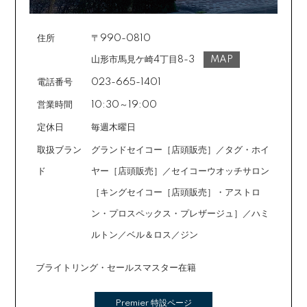
回数は基本的に10～60回の中からお選びいただきま
す。
住所
〒990-0810
場合によっては2～6回も可能ですのでご希望のお客様は
ご注文時に備考欄でお知らせください。※ショッピングク
山形市馬見ケ崎4丁目8-3
MAP
レジットは申し込み後、審査が必要です。
電話番号
023-665-1401
営業時間
10:30～19:00
定休日
毎週木曜日
取扱ブラン
グランドセイコー［店頭販売］／タグ・ホイ
ド
ヤー［店頭販売］／セイコーウオッチサロン
［キングセイコー［店頭販売］・アストロ
ン・プロスペックス・プレザージュ］／ハミ
ルトン／ベル＆ロス／ジン
ブライトリング・セールスマスター在籍
Premier 特設ページ