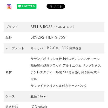
ブランド
BELL & ROSS〈ベル ＆ ロス〉
品番
BRV292-HER-ST/SST
ムーブメント
キャリバー BR-CAL.302 自動巻き
サテン／ポリッシュ仕上げステンレススティール
陽極酸化処理ブラック アルミニウム リング付きス
素材
テンレススティール製 60 分目盛り付き回転式ベ
ゼル
サファイアクリスタル付きケースバック
ケース
直径 41mm
防水性能
100 m防水