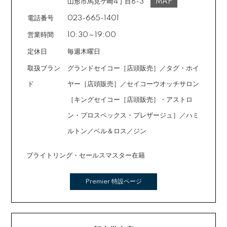
ご注文時に備考欄でお知らせください。※ショッピングク
山形市馬見ケ崎4丁目8-3
MAP
レジットは申し込み後、審査が必要です。
電話番号
023-665-1401
営業時間
10:30～19:00
定休日
毎週木曜日
取扱ブラン
グランドセイコー［店頭販売］／タグ・ホイ
ド
ヤー［店頭販売］／セイコーウオッチサロン
［キングセイコー［店頭販売］・アストロ
ン・プロスペックス・プレザージュ］／ハミ
ルトン／ベル＆ロス／ジン
ブライトリング・セールスマスター在籍
Premier 特設ページ