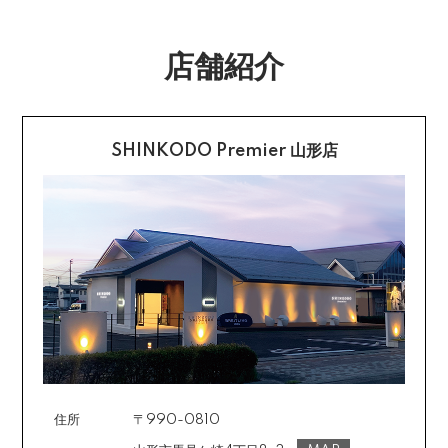
社指定の銀行口座へ、ご請求金額をお振り込み願いま
返品送料
す。
店舗紹介
配送・送料の詳細はこちら
不良品に該当する場合は当方で負担いたします。返送希
望のご連絡をお受けいたしましたら返送方法についてお
クレジットカード払い
知らせいたしますので、その後着払いでお送りくださ
い。
SHINKODO Premier 山形店
お支払は一括払いのみです。
返品の詳細はこちら
カード不要の分割払い 【無金利で最大
60回分割】
《ショッピングクレジット》
ご注文受付メールにあわせて、お手続き用のURLをEメ
ールまたはショートメールにてお送りいたします。必要
事項をご入力の上、お手続きをお願いいたします。分割
回数は基本的に10～60回の中からお選びいただきま
す。
住所
〒990-0810
場合によっては2～6回も可能ですのでご希望のお客様は