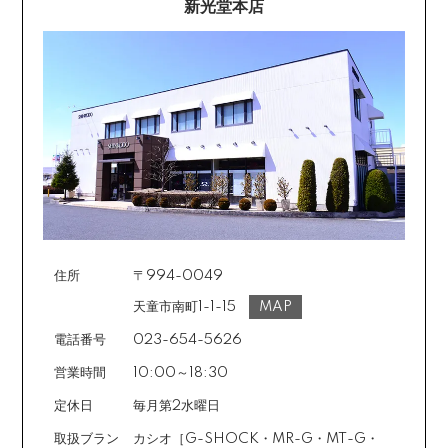
新光堂本店
住所
〒994-0049
天童市南町1-1-15
MAP
電話番号
023-654-5626
営業時間
10:00～18:30
定休日
毎月第2水曜日
取扱ブラン
カシオ［G-SHOCK・MR-G・MT-G・