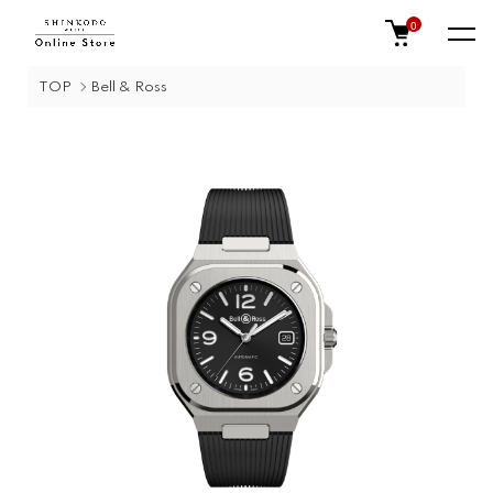
0
TOP
Bell & Ross