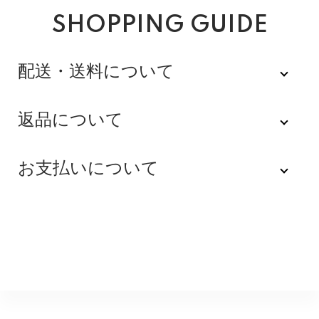
SHOPPING GUIDE
配送・送料について
佐川急便
返品について
不良品
全品送料無料にてお届けいたします。
お支払いについて
※配達時間を指定できない地域（郡部以下は時間指定不
商品到着後速やかにご連絡をお願いします。商品に欠陥
可）は、配達日のみを指定した状態で発送いたします。
がある場合を除き、返品には応じかねますのでご了承く
Amazon Pay
その旨ご連絡差し上げる場合がございます。あらかじめ
ださい。
ご了承くださいませ。
Amazonのアカウントに登録された配送先や支払い方法
※貴重品指定でお送りするため、宅配ボックスや置き配は
を利用して決済できます。
返品期限
指定できません。商品のお受け取りは必ず対面にてお願
いいたします。営業所止めをご希望のお客様は必ず保管
不良品のご連絡を受けた場合に限り、商品到着後７日以
銀行振込
期間内にお受け取りお願いいたします。再度発送する場
内とさせていただきます。
合は送料をいただく場合がございます。
購入後受信のご注文受付メールに記載されております弊