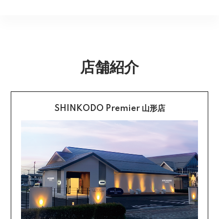
いいたします。営業所止めをご希望のお客様は必ず保管
不良品のご連絡を受けた場合に限り、商品到着後７日以
銀行振込
期間内にお受け取りお願いいたします。再度発送する場
内とさせていただきます。
合は送料をいただく場合がございます。
購入後受信のご注文受付メールに記載されております弊
社指定の銀行口座へ、ご請求金額をお振り込み願いま
返品送料
す。
店舗紹介
配送・送料の詳細はこちら
不良品に該当する場合は当方で負担いたします。返送希
望のご連絡をお受けいたしましたら返送方法についてお
クレジットカード払い
知らせいたしますので、その後着払いでお送りくださ
い。
SHINKODO Premier 山形店
お支払は一括払いのみです。
返品の詳細はこちら
カード不要の分割払い 【無金利で最大
60回分割】
《ショッピングクレジット》
ご注文受付メールにあわせて、お手続き用のURLをEメ
ールまたはショートメールにてお送りいたします。必要
事項をご入力の上、お手続きをお願いいたします。分割