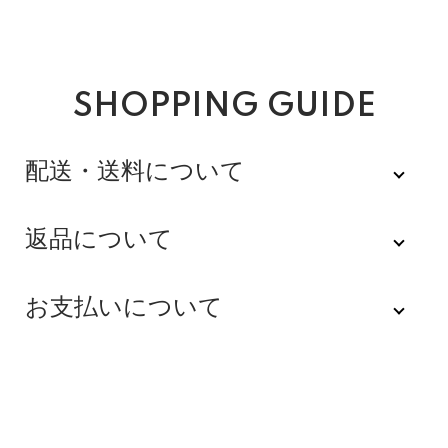
SHOPPING GUIDE
配送・送料について
佐川急便
返品について
不良品
全品送料無料にてお届けいたします。
お支払いについて
※配達時間を指定できない地域（郡部以下は時間指定不
商品到着後速やかにご連絡をお願いします。商品に欠陥
可）は、配達日のみを指定した状態で発送いたします。
がある場合を除き、返品には応じかねますのでご了承く
Amazon Pay
その旨ご連絡差し上げる場合がございます。あらかじめ
ださい。
ご了承くださいませ。
Amazonのアカウントに登録された配送先や支払い方法
※貴重品指定でお送りするため、宅配ボックスや置き配は
を利用して決済できます。
返品期限
指定できません。商品のお受け取りは必ず対面にてお願