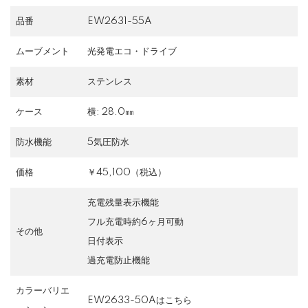
品番
EW2631-55A
ムーブメント
光発電エコ・ドライブ
素材
ステンレス
ケース
横: 28.0㎜
防水機能
5気圧防水
価格
￥45,100（税込）
充電残量表示機能
フル充電時約6ヶ月可動
その他
日付表示
過充電防止機能
カラーバリエ
EW2633-50Aはこちら