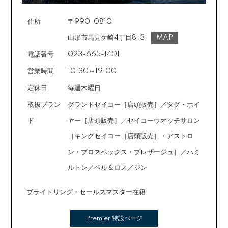
回数は基本的に10～60回の中からお選びいただきま
す。
住所
〒990-0810
場合によっては2～6回も可能ですのでご希望のお客様は
ご注文時に備考欄でお知らせください。※ショッピングク
山形市馬見ケ崎4丁目8-3
MAP
レジットは申し込み後、審査が必要です。
電話番号
023-665-1401
営業時間
10:30～19:00
定休日
毎週木曜日
取扱ブラン
グランドセイコー［店頭販売］／タグ・ホイ
ド
ヤー［店頭販売］／セイコーウオッチサロン
［キングセイコー［店頭販売］・アストロ
ン・プロスペックス・プレザージュ］／ハミ
ルトン／ベル＆ロス／ジン
ブライトリング・セールスマスター在籍
Premier 特設ページ