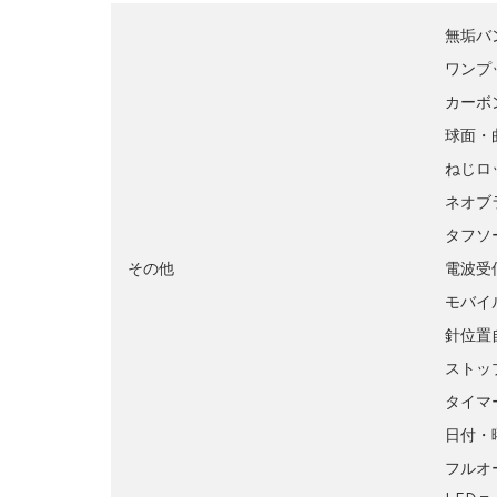
無垢バ
ワンプ
カーボ
球面・
ねじロ
ネオブ
タフソ
その他
電波受
モバイ
針位置
ストッ
タイマ
日付・
フルオ