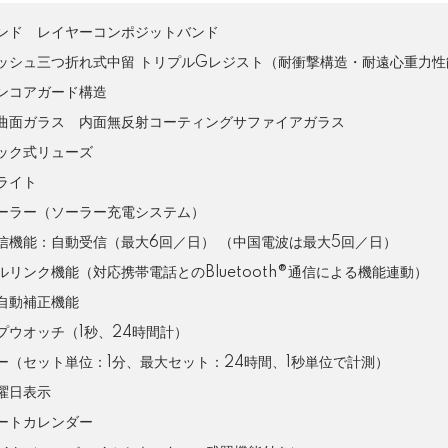
ンド レイヤーコンポジットバンド
ッシュ三つ折れ式中留 トリプルGレジスト（耐衝撃構造・耐遠心重力性
ンコアガード構造
曲面ガラス 内面無反射コーティングサファイアガラス
ック式リューズ
ライト
ーラー（ソーラー充電システム）
信機能：自動受信（最大6回／日） （中国電波は最大5回／日）
ルリンク機能（対応携帯電話とのBluetooth®通信による機能連動）
自動補正機能
プウオッチ（1秒、24時間計）
ー（セット単位：1分、最大セット：24時間、1秒単位で計測）
曜日表示
ートカレンダー