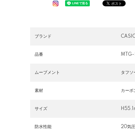
ブランド
CAS
品番
MTG-
ムーブメント
タフソ
素材
カーボ
サイズ
H55.1
防水性能
20気