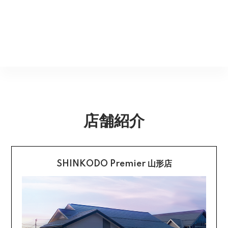
がある場合を除き、返品には応じかねますのでご了承く
Amazon Pay
その旨ご連絡差し上げる場合がございます。あらかじめ
ださい。
ご了承くださいませ。
Amazonのアカウントに登録された配送先や支払い方法
※貴重品指定でお送りするため、宅配ボックスや置き配は
を利用して決済できます。
返品期限
指定できません。商品のお受け取りは必ず対面にてお願
いいたします。営業所止めをご希望のお客様は必ず保管
不良品のご連絡を受けた場合に限り、商品到着後７日以
銀行振込
期間内にお受け取りお願いいたします。再度発送する場
内とさせていただきます。
合は送料をいただく場合がございます。
購入後受信のご注文受付メールに記載されております弊
社指定の銀行口座へ、ご請求金額をお振り込み願いま
返品送料
す。
店舗紹介
配送・送料の詳細はこちら
不良品に該当する場合は当方で負担いたします。返送希
望のご連絡をお受けいたしましたら返送方法についてお
クレジットカード払い
知らせいたしますので、その後着払いでお送りくださ
い。
SHINKODO Premier 山形店
お支払は一括払いのみです。
返品の詳細はこちら
カード不要の分割払い 【無金利で最大
60回分割】