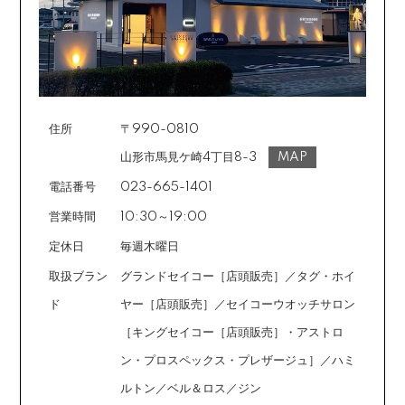
《ショッピングクレジット》
ご注文受付メールにあわせて、お手続き用のURLをEメ
ールまたはショートメールにてお送りいたします。必要
事項をご入力の上、お手続きをお願いいたします。分割
回数は基本的に10～60回の中からお選びいただきま
す。
住所
〒990-0810
場合によっては2～6回も可能ですのでご希望のお客様は
ご注文時に備考欄でお知らせください。※ショッピングク
山形市馬見ケ崎4丁目8-3
MAP
レジットは申し込み後、審査が必要です。
電話番号
023-665-1401
営業時間
10:30～19:00
定休日
毎週木曜日
取扱ブラン
グランドセイコー［店頭販売］／タグ・ホイ
ド
ヤー［店頭販売］／セイコーウオッチサロン
［キングセイコー［店頭販売］・アストロ
ン・プロスペックス・プレザージュ］／ハミ
ルトン／ベル＆ロス／ジン