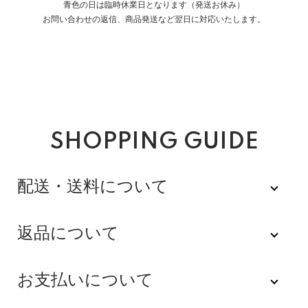
青色の日は臨時休業日となります（発送お休み）
お問い合わせの返信、商品発送など翌日に対応いたします。
SHOPPING GUIDE
配送・送料について
佐川急便
返品について
不良品
全品送料無料にてお届けいたします。
お支払いについて
※配達時間を指定できない地域（郡部以下は時間指定不
商品到着後速やかにご連絡をお願いします。商品に欠陥
可）は、配達日のみを指定した状態で発送いたします。