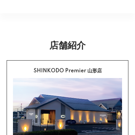
指定できません。商品のお受け取りは必ず対面にてお願
いいたします。営業所止めをご希望のお客様は必ず保管
不良品のご連絡を受けた場合に限り、商品到着後７日以
銀行振込
期間内にお受け取りお願いいたします。再度発送する場
内とさせていただきます。
合は送料をいただく場合がございます。
購入後受信のご注文受付メールに記載されております弊
社指定の銀行口座へ、ご請求金額をお振り込み願いま
返品送料
す。
店舗紹介
配送・送料の詳細はこちら
不良品に該当する場合は当方で負担いたします。返送希
望のご連絡をお受けいたしましたら返送方法についてお
クレジットカード払い
知らせいたしますので、その後着払いでお送りくださ
い。
SHINKODO Premier 山形店
お支払は一括払いのみです。
返品の詳細はこちら
カード不要の分割払い 【無金利で最大
60回分割】
《ショッピングクレジット》
ご注文受付メールにあわせて、お手続き用のURLをEメ
ールまたはショートメールにてお送りいたします。必要
事項をご入力の上、お手続きをお願いいたします。分割