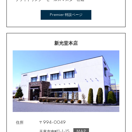
Premier 特設ページ
新光堂本店
住所
〒994-0049
天童市南町1-1-15
MAP