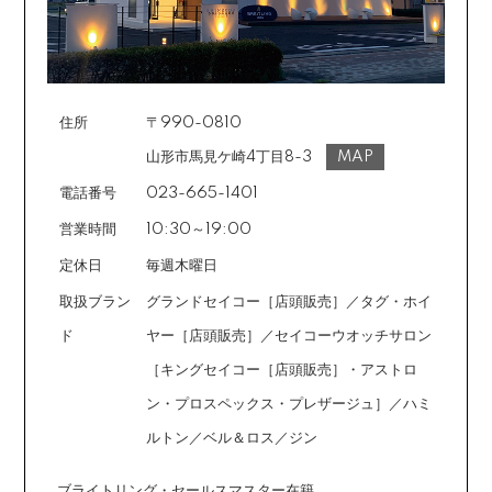
ールまたはショートメールにてお送りいたします。必要
事項をご入力の上、お手続きをお願いいたします。分割
回数は基本的に10～60回の中からお選びいただきま
す。
住所
〒990-0810
場合によっては2～6回も可能ですのでご希望のお客様は
ご注文時に備考欄でお知らせください。※ショッピングク
山形市馬見ケ崎4丁目8-3
MAP
レジットは申し込み後、審査が必要です。
電話番号
023-665-1401
営業時間
10:30～19:00
定休日
毎週木曜日
取扱ブラン
グランドセイコー［店頭販売］／タグ・ホイ
ド
ヤー［店頭販売］／セイコーウオッチサロン
［キングセイコー［店頭販売］・アストロ
ン・プロスペックス・プレザージュ］／ハミ
ルトン／ベル＆ロス／ジン
ブライトリング・セールスマスター在籍