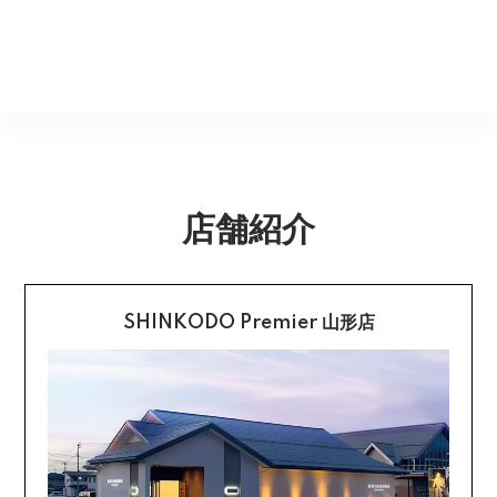
ご了承くださいませ。
Amazonのアカウントに登録された配送先や支払い方法
※貴重品指定でお送りするため、宅配ボックスや置き配は
を利用して決済できます。
返品期限
指定できません。商品のお受け取りは必ず対面にてお願
いいたします。営業所止めをご希望のお客様は必ず保管
不良品のご連絡を受けた場合に限り、商品到着後７日以
銀行振込
期間内にお受け取りお願いいたします。再度発送する場
内とさせていただきます。
合は送料をいただく場合がございます。
購入後受信のご注文受付メールに記載されております弊
社指定の銀行口座へ、ご請求金額をお振り込み願いま
返品送料
す。
店舗紹介
配送・送料の詳細はこちら
不良品に該当する場合は当方で負担いたします。返送希
望のご連絡をお受けいたしましたら返送方法についてお
クレジットカード払い
知らせいたしますので、その後着払いでお送りくださ
い。
SHINKODO Premier 山形店
お支払は一括払いのみです。
返品の詳細はこちら
カード不要の分割払い 【無金利で最大
60回分割】
《ショッピングクレジット》
ご注文受付メールにあわせて、お手続き用のURLをEメ