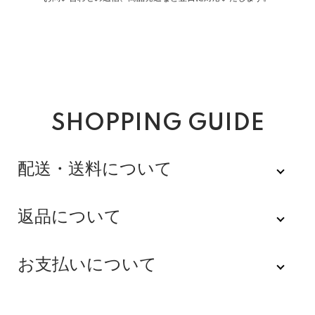
SHOPPING GUIDE
配送・送料について
佐川急便
返品について
不良品
全品送料無料にてお届けいたします。
お支払いについて
※配達時間を指定できない地域（郡部以下は時間指定不
商品到着後速やかにご連絡をお願いします。商品に欠陥
可）は、配達日のみを指定した状態で発送いたします。
がある場合を除き、返品には応じかねますのでご了承く
Amazon Pay
その旨ご連絡差し上げる場合がございます。あらかじめ
ださい。