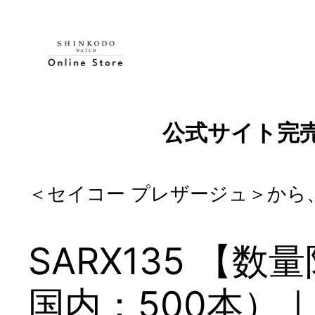
内
容
を
ス
キ
ッ
公式サイト完売
プ
＜セイコー プレザージュ＞か
SARX135 【
国内：500本）