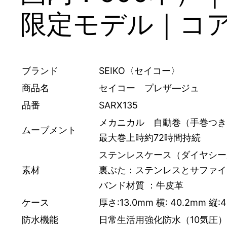
限定モデル｜コ
ブランド
SEIKO〈セイコー〉
商品名
セイコー プレザ―ジュ
品番
SARX135
メカニカル 自動巻（手巻つき
ムーブメント
最大巻上時約72時間持続
ステンレスケース（ダイヤシー
素材
裏ぶた：ステンレスとサファイ
バンド材質 ：牛皮革
ケース
厚さ:13.0mm 横: 40.2mm 縦:
防水機能
日常生活用強化防水（10気圧）