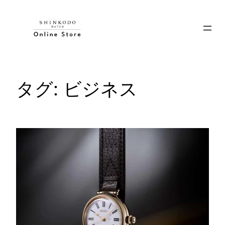
内
容
を
ス
キ
ッ
タグ:
ビジネス
プ