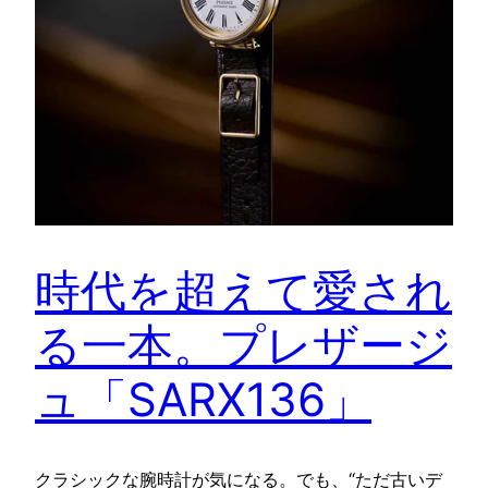
時代を超えて愛され
る一本。プレザージ
ュ「SARX136」
クラシックな腕時計が気になる。でも、“ただ古いデ