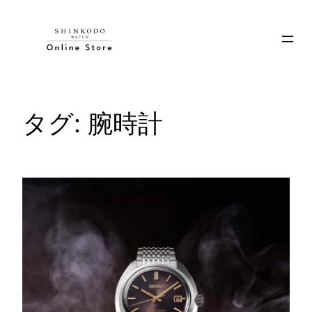
内
容
を
ス
キ
ッ
タグ:
腕時計
プ