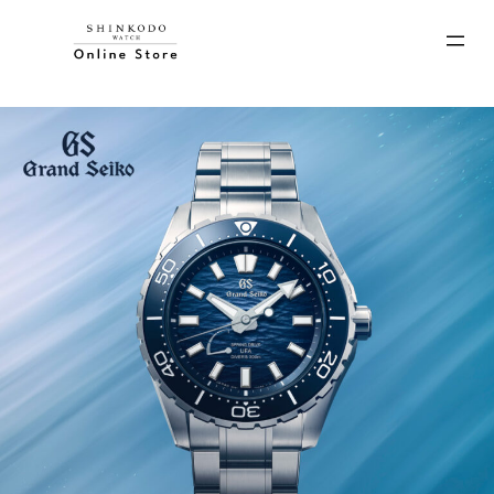
内
容
を
ス
SHINKODO Premie
キ
ッ
プ