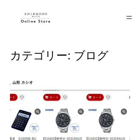
内
容
を
ス
キ
ッ
カテゴリー:
ブログ
プ