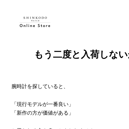
内
容
を
ス
キ
ッ
もう二度と入荷しない
プ
腕時計を探していると、
「現行モデルが一番良い」
「新作の方が価値がある」