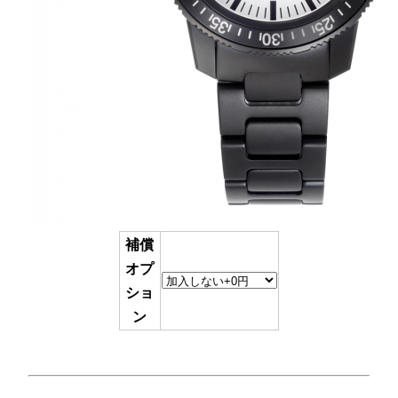
補償
オプ
ショ
ン