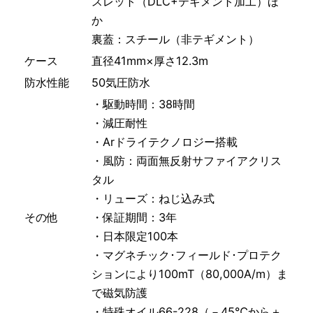
スレット（DLC+テギメント加工）ほ
か
裏蓋：スチール（非テギメント）
ケース
直径41mm×厚さ12.3m
防水性能
50気圧防水
・駆動時間：38時間
・減圧耐性
・Arドライテクノロジー搭載
・風防：両面無反射サファイアクリス
タル
・リューズ：ねじ込み式
その他
・保証期間：3年
・日本限定100本
・マグネチック･フィールド･プロテク
ションにより100mT（80,000A/m）ま
で磁気防護
・特殊オイル66-228（－45℃から＋