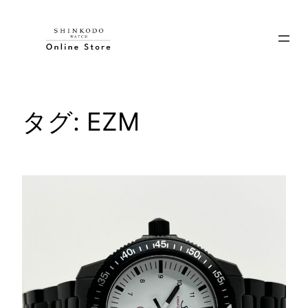
内
容
を
ス
キ
ッ
タグ:
EZM
プ