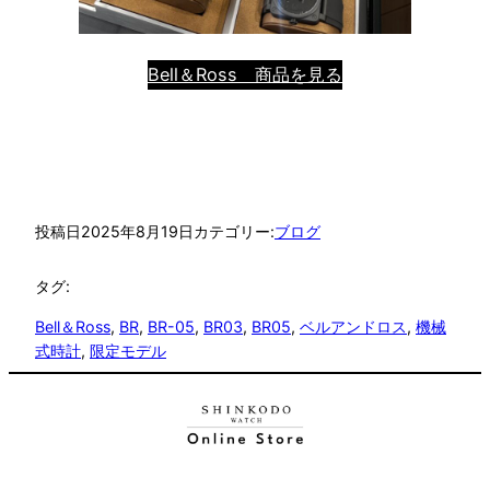
Bell＆Ross 商品を見る
投稿日
2025年8月19日
カテゴリー:
ブログ
タグ:
Bell＆Ross
, 
BR
, 
BR-05
, 
BR03
, 
BR05
, 
ベルアンドロス
, 
機械
式時計
, 
限定モデル