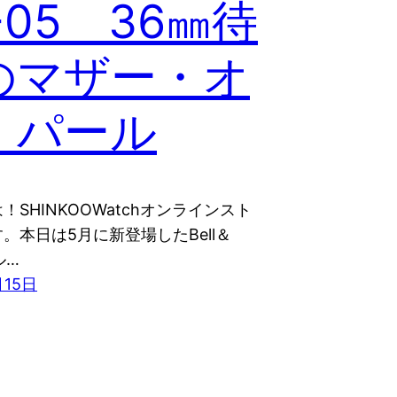
-05 36㎜待
のマザー・オ
・パール
！SHINKOOWatchオンラインスト
。本日は5月に新登場したBell＆
ル…
月15日