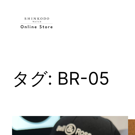
内
容
を
ス
キ
ッ
プ
タグ:
BR-05