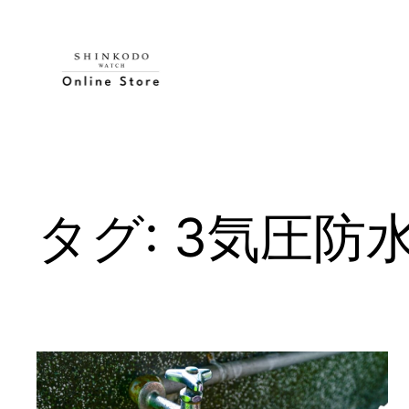
内
容
を
ス
キ
ッ
プ
タグ:
3気圧防