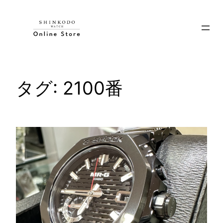
内
容
を
ス
キ
ッ
タグ:
2100番
プ