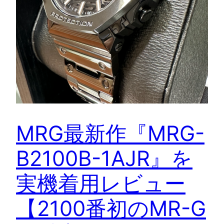
MRG最新作『MRG-
B2100B-1AJR』を
実機着用レビュー
【2100番初のMR-G