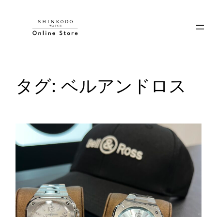
内
容
を
ス
キ
ッ
タグ:
ベルアンドロス
プ