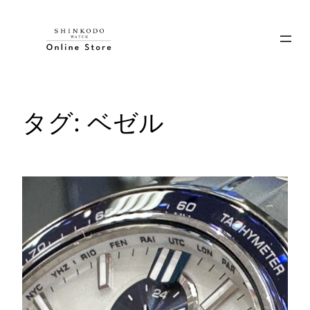
内
容
を
ス
キ
ッ
タグ:
ベゼル
プ