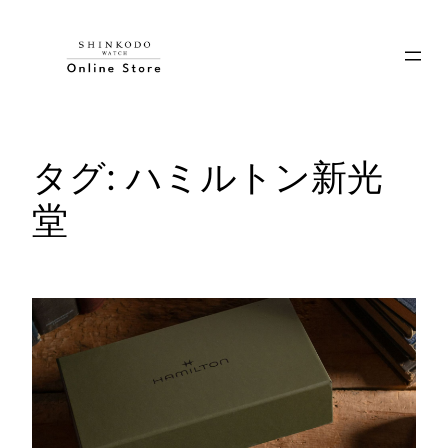
内
容
を
ス
キ
ッ
タグ:
ハミルトン新光
プ
堂