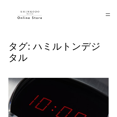
内
容
を
ス
キ
ッ
タグ:
ハミルトンデジ
プ
タル